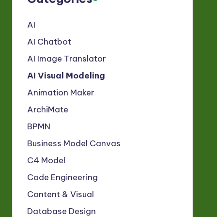
AI
AI Chatbot
AI Image Translator
AI Visual Modeling
Animation Maker
ArchiMate
BPMN
Business Model Canvas
C4 Model
Code Engineering
Content & Visual
Database Design