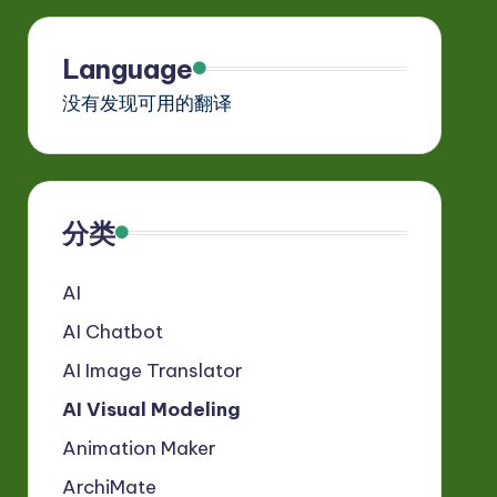
Language
没有发现可用的翻译
分类
AI
AI Chatbot
AI Image Translator
AI Visual Modeling
Animation Maker
ArchiMate