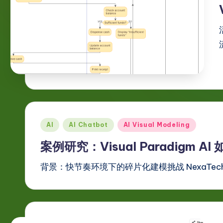
g
e
S
i
m
p
Posted
AI
AI Chatbot
AI Visual Modeling
li
in
案例研究：Visual Paradigm 
fi
背景：快节奏环境下的碎片化建模挑战 NexaTec
e
d
C