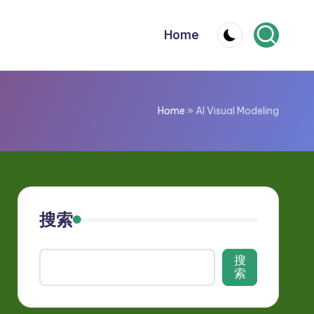
Home
Home
»
AI Visual Modeling
搜索
搜
索