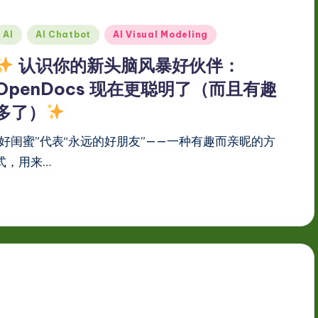
Posted
AI
AI Chatbot
AI Visual Modeling
n
认识你的新头脑风暴好伙伴：
OpenDocs 现在更聪明了（而且有趣
多了）
“好闺蜜”代表“永远的好朋友”——一种有趣而亲昵的方
式，用来…