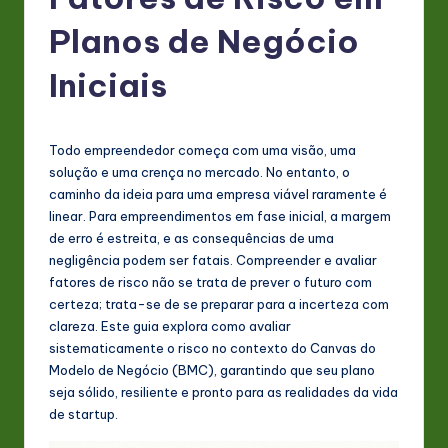
P
o
Planos de Negócio
rt
Iniciais
u
g
Todo empreendedor começa com uma visão, uma
u
solução e uma crença no mercado. No entanto, o
e
caminho da ideia para uma empresa viável raramente é
linear. Para empreendimentos em fase inicial, a margem
s
de erro é estreita, e as consequências de uma
e
negligência podem ser fatais. Compreender e avaliar
fatores de risco não se trata de prever o futuro com
-
certeza; trata-se de se preparar para a incerteza com
L
clareza. Este guia explora como avaliar
sistematicamente o risco no contexto do Canvas do
a
Modelo de Negócio (BMC), garantindo que seu plano
t
seja sólido, resiliente e pronto para as realidades da vida
de startup.
e