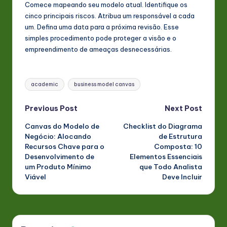
Comece mapeando seu modelo atual. Identifique os
cinco principais riscos. Atribua um responsável a cada
um. Defina uma data para a próxima revisão. Esse
simples procedimento pode proteger a visão e o
empreendimento de ameaças desnecessárias.
Tags:
academic
business model canvas
Post
Previous Post
Next Post
Canvas do Modelo de
Checklist do Diagrama
navigation
Negócio: Alocando
de Estrutura
Recursos Chave para o
Composta: 10
Desenvolvimento de
Elementos Essenciais
um Produto Mínimo
que Todo Analista
Viável
Deve Incluir