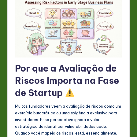
s
t
in
A
I
&
S
Por que a Avaliação de
o
Riscos Importa na Fase
ft
de Startup
w
a
Muitos fundadores veem a avaliação de riscos como um
exercício burocrático ou uma exigência exclusiva para
r
investidores. Essa perspectiva ignora o valor
e
estratégico de identificar vulnerabilidades cedo.
Quando você mapeia os riscos, está, essencialmente,
In