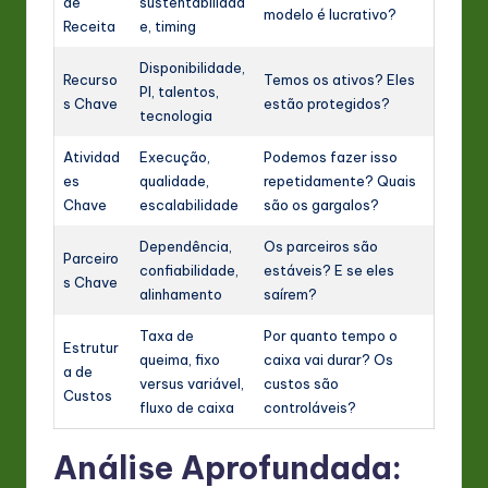
de
sustentabilidad
modelo é lucrativo?
Receita
e, timing
Disponibilidade,
Recurso
Temos os ativos? Eles
PI, talentos,
s Chave
estão protegidos?
tecnologia
Atividad
Execução,
Podemos fazer isso
es
qualidade,
repetidamente? Quais
Chave
escalabilidade
são os gargalos?
Dependência,
Os parceiros são
Parceiro
confiabilidade,
estáveis? E se eles
s Chave
alinhamento
saírem?
Taxa de
Por quanto tempo o
Estrutur
queima, fixo
caixa vai durar? Os
a de
versus variável,
custos são
Custos
fluxo de caixa
controláveis?
Análise Aprofundada: