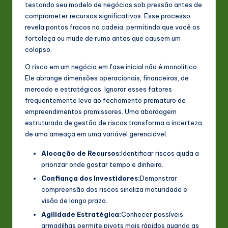
testando seu modelo de negócios sob pressão antes de
n
comprometer recursos significativos. Esse processo
revela pontos fracos na cadeia, permitindo que você os
o
fortaleça ou mude de rumo antes que causem um
v
colapso.
a
O risco em um negócio em fase inicial não é monolítico.
Ele abrange dimensões operacionais, financeiras, de
ti
mercado e estratégicas. Ignorar esses fatores
o
frequentemente leva ao fechamento prematuro de
empreendimentos promissores. Uma abordagem
n
estruturada de gestão de riscos transforma a incerteza
de uma ameaça em uma variável gerenciável.
Alocação de Recursos:
Identificar riscos ajuda a
priorizar onde gastar tempo e dinheiro.
Confiança dos Investidores:
Demonstrar
compreensão dos riscos sinaliza maturidade e
visão de longo prazo.
Agilidade Estratégica:
Conhecer possíveis
armadilhas permite pivots mais rápidos quando as