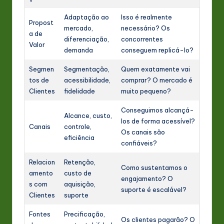
Adaptação ao
Isso é realmente
Propost
mercado,
necessário? Os
a de
diferenciação,
concorrentes
Valor
demanda
conseguem replicá-lo?
Segmen
Segmentação,
Quem exatamente vai
tos de
acessibilidade,
comprar? O mercado é
Clientes
fidelidade
muito pequeno?
Conseguimos alcançá-
Alcance, custo,
los de forma acessível?
Canais
controle,
Os canais são
eficiência
confiáveis?
Relacion
Retenção,
Como sustentamos o
amento
custo de
engajamento? O
s com
aquisição,
suporte é escalável?
Clientes
suporte
Fontes
Precificação,
Os clientes pagarão? O