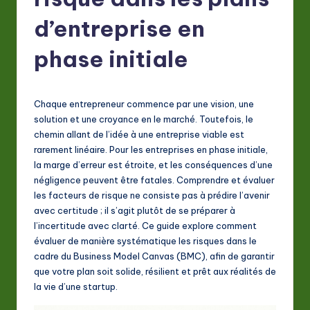
F
r
d’entreprise en
e
phase initiale
n
c
Chaque entrepreneur commence par une vision, une
h
solution et une croyance en le marché. Toutefois, le
-
chemin allant de l’idée à une entreprise viable est
rarement linéaire. Pour les entreprises en phase initiale,
L
la marge d’erreur est étroite, et les conséquences d’une
a
négligence peuvent être fatales. Comprendre et évaluer
les facteurs de risque ne consiste pas à prédire l’avenir
t
avec certitude ; il s’agit plutôt de se préparer à
e
l’incertitude avec clarté. Ce guide explore comment
évaluer de manière systématique les risques dans le
s
cadre du Business Model Canvas (BMC), afin de garantir
t
que votre plan soit solide, résilient et prêt aux réalités de
la vie d’une startup.
in