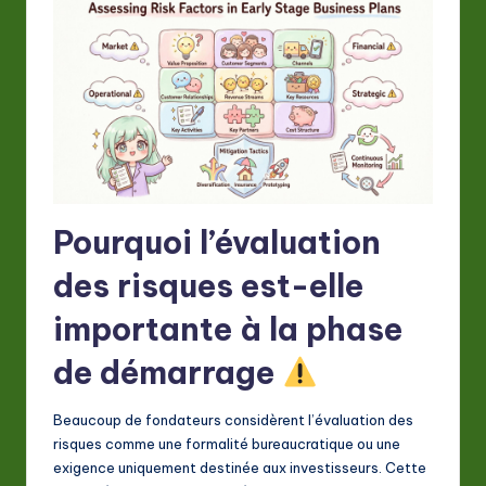
A
I
&
S
o
ft
w
Pourquoi l’évaluation
a
des risques est-elle
r
importante à la phase
e
de démarrage
In
n
Beaucoup de fondateurs considèrent l’évaluation des
o
risques comme une formalité bureaucratique ou une
exigence uniquement destinée aux investisseurs. Cette
v