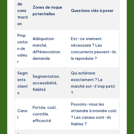
de
Zones de risque
cons
Questions clés à poser
potentielles
tructi
on
Prop
Adéquation
Est-ce vraiment
ositio
marché,
nécessaire ? Les
n de
différenciation,
concurrents peuvent-ils
valeu
demande
le reproduire ?
r
Segm
Qui achètera
Segmentation,
ents
exactement ? Le
accessibilité,
client
marché est-il trop petit
fidélité
s
?
Pouvons-nous les
Portée, coût,
Cana
atteindre à moindre coût
contrôle,
l
? Les canaux sont-ils
efficacité
fiables ?