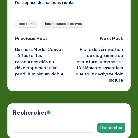
l’entreprise de menaces inutiles.
Tags:
academic
business model canvas
Post
Previous Post
Next Post
Business Model Canvas
Fiche de vérification
navigation
: Affecter les
du diagramme de
ressources clés au
structure composite :
développement d’un
10 éléments essentiels
produit minimum viable
que tout analyste doit
inclure
Rechercher
Rechercher