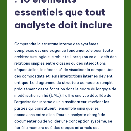
F
r
essentiels que tout
e
analyste doit inclure
n
c
Comprendre la structure interne des systèmes
h
complexes est une exigence fondamentale pour toute
-
architecture logicielle robuste. Lorsqu’on va au-delà des
relations simples entre classes ou des interactions
L
séquentielles, la nécessité de visualiser la composition
a
des composants et leurs interactions internes devient
critique. Le diagramme de structure composite remplit
t
précisément cette fonction dans le cadre du langage de
e
modélisation unifié (UML). Il offre une vue détaillée de
l’organisation interne d’un classificateur, révélant les
s
parties qui constituent l’ensemble ainsi que les
t
connexions entre elles. Pour un analyste chargé de
documenter ou de valider une conception système, se
in
fier à la mémoire ou à des croquis informels est