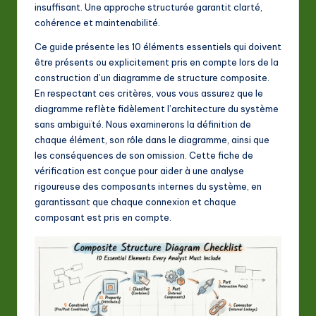
A
insuffisant. Une approche structurée garantit clarté,
cohérence et maintenabilité.
I
Ce guide présente les 10 éléments essentiels qui doivent
&
être présents ou explicitement pris en compte lors de la
S
construction d’un diagramme de structure composite.
En respectant ces critères, vous vous assurez que le
o
diagramme reflète fidèlement l’architecture du système
ft
sans ambiguïté. Nous examinerons la définition de
chaque élément, son rôle dans le diagramme, ainsi que
w
les conséquences de son omission. Cette fiche de
a
vérification est conçue pour aider à une analyse
rigoureuse des composants internes du système, en
r
garantissant que chaque connexion et chaque
e
composant est pris en compte.
In
n
o
v