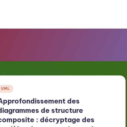
Posted
UML
n
Approfondissement des
diagrammes de structure
composite : décryptage des