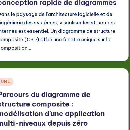
conception rapide de diagrammes
Dans le paysage de l'architecture logicielle et de
l'ingénierie des systèmes, visualiser les structures
internes est essentiel. Un diagramme de structure
composite (CSD) offre une fenêtre unique sur la
composition…
Posted
UML
n
Parcours du diagramme de
structure composite :
modélisation d’une application
multi-niveaux depuis zéro