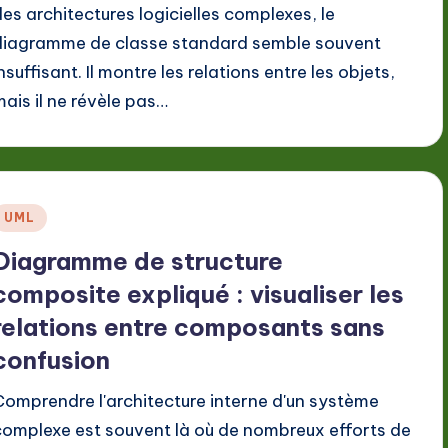
des architectures logicielles complexes, le
diagramme de classe standard semble souvent
nsuffisant. Il montre les relations entre les objets,
mais il ne révèle pas…
Posted
UML
n
Diagramme de structure
composite expliqué : visualiser les
relations entre composants sans
confusion
Comprendre l'architecture interne d'un système
complexe est souvent là où de nombreux efforts de