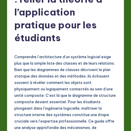
F
r
l’application
e
pratique pour les
n
étudiants
c
h
-
Comprendre l’architecture d’un système logiciel exige
plus que la simple liste des classes et de leurs relations.
L
Bien que les diagrammes de classes décrivent le plan
a
statique des données et des méthodes, ils échouent
souvent à révéler comment les objets sont
t
physiquement ou logiquement connectés au sein d’une
e
unité composite. C’est là que le diagramme de structure
composite devient essentiel. Pour les étudiants
s
plongeant dans l’ingénierie logicielle, maîtriser la
t
structure interne des systèmes constitue une étape
cruciale vers l’expertise professionnelle. Ce guide offre
in
une analyse approfondie des mécanismes, de