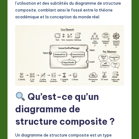
A
l’utilisation et des subtilités du diagramme de structure
composite, comblant ainsi le fossé entre la théorie
I
académique et la conception du monde réel.
&
S
o
ft
w
a
r
Qu’est-ce qu’un
e
In
diagramme de
n
structure composite ?
o
Un diagramme de structure composite est un type
v