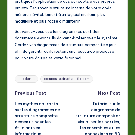
pratiquez l’application de ces concepts à vos propres
projets. Esquisser la structure interne de votre code
mènera inévitablement à un logiciel meilleur, plus
modulaire et plus facile à maintenir.
Souvenez-vous que les diagrammes sont des
documents vivants. Ils doivent évoluer avec le système.
Gardez vos diagrammes de structure composite à jour
afin de garantir qu’ils restent une ressource précieuse
pour votre équipe et votre futur moi.
Tags:
academic
composite structure diagram
Post
Previous Post
Next Post
Les mythes courants
Tutoriel sur le
navigation
sur les diagrammes de
diagramme de
structure composite
structure composite :
démentis pour les
visualiser les parties,
étudiants en
les ensembles et les
informatique
connexions en 30