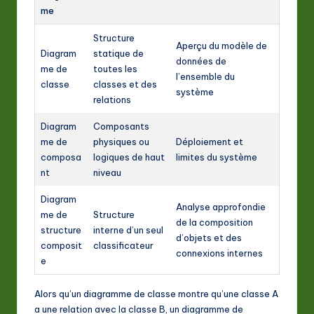
me
Structure
Aperçu du modèle de
Diagram
statique de
données de
me de
toutes les
l’ensemble du
classe
classes et des
système
relations
Diagram
Composants
me de
physiques ou
Déploiement et
composa
logiques de haut
limites du système
nt
niveau
Diagram
Analyse approfondie
me de
Structure
de la composition
structure
interne d’un seul
d’objets et des
composit
classificateur
connexions internes
e
Alors qu’un diagramme de classe montre qu’une classe A
a une relation avec la classe B, un diagramme de