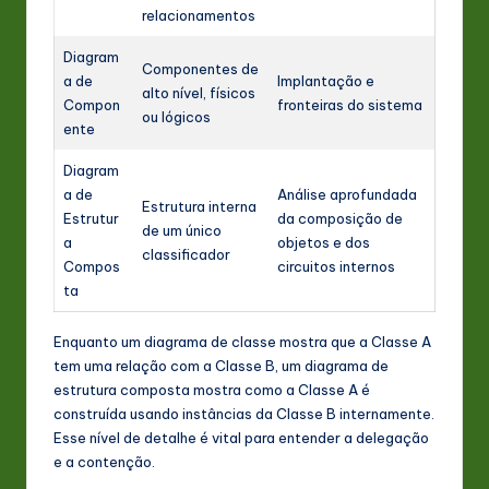
relacionamentos
Diagram
Componentes de
a de
Implantação e
alto nível, físicos
Compon
fronteiras do sistema
ou lógicos
ente
Diagram
a de
Análise aprofundada
Estrutura interna
Estrutur
da composição de
de um único
a
objetos e dos
classificador
Compos
circuitos internos
ta
Enquanto um diagrama de classe mostra que a Classe A
tem uma relação com a Classe B, um diagrama de
estrutura composta mostra como a Classe A é
construída usando instâncias da Classe B internamente.
Esse nível de detalhe é vital para entender a delegação
e a contenção.