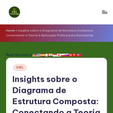
Skip
to
E
content
z
Home
»
Insights sobre o Diagrama de Estrutura Composta:
Conectando a Teoria à Aplicação Prática para Estudantes
K
n
o
Read this post in:
w
Posted
UML
l
in
Insights sobre o
e
d
Diagrama de
g
Estrutura Composta:
e
Conectando a Teoria