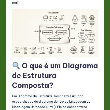
s
real.
t
in
A
I
&
S
o
O que é um Diagrama
ft
de Estrutura
w
Composta?
a
r
Um Diagrama de Estrutura Composta é um tipo
e
especializado de diagrama dentro da Linguagem de
Modelagem Unificada (UML). Ele se concentra na
In