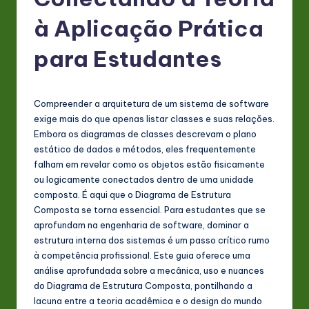
P
o
à Aplicação Prática
rt
para Estudantes
u
g
Compreender a arquitetura de um sistema de software
u
exige mais do que apenas listar classes e suas relações.
e
Embora os diagramas de classes descrevam o plano
estático de dados e métodos, eles frequentemente
s
falham em revelar como os objetos estão fisicamente
e
ou logicamente conectados dentro de uma unidade
composta. É aqui que o Diagrama de Estrutura
-
Composta se torna essencial. Para estudantes que se
L
aprofundam na engenharia de software, dominar a
estrutura interna dos sistemas é um passo crítico rumo
a
à competência profissional. Este guia oferece uma
t
análise aprofundada sobre a mecânica, uso e nuances
do Diagrama de Estrutura Composta, pontilhando a
e
lacuna entre a teoria acadêmica e o design do mundo