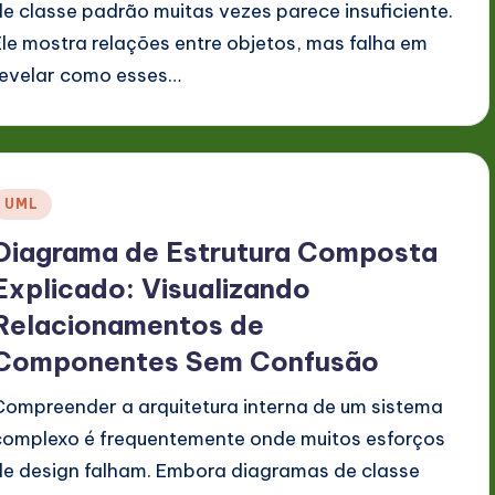
de classe padrão muitas vezes parece insuficiente.
Ele mostra relações entre objetos, mas falha em
revelar como esses…
Posted
UML
n
Diagrama de Estrutura Composta
Explicado: Visualizando
Relacionamentos de
Componentes Sem Confusão
Compreender a arquitetura interna de um sistema
complexo é frequentemente onde muitos esforços
de design falham. Embora diagramas de classe