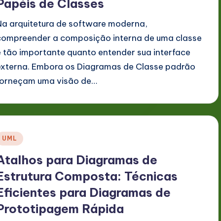
Papéis de Classes
Na arquitetura de software moderna,
compreender a composição interna de uma classe
é tão importante quanto entender sua interface
externa. Embora os Diagramas de Classe padrão
forneçam uma visão de…
Posted
UML
n
Atalhos para Diagramas de
Estrutura Composta: Técnicas
Eficientes para Diagramas de
Prototipagem Rápida