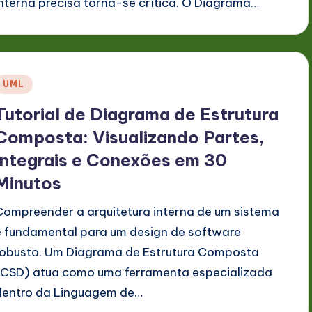
interna precisa torna-se crítica. O Diagrama…
Posted
UML
n
Tutorial de Diagrama de Estrutura
Composta: Visualizando Partes,
Integrais e Conexões em 30
Minutos
Compreender a arquitetura interna de um sistema
é fundamental para um design de software
robusto. Um Diagrama de Estrutura Composta
(CSD) atua como uma ferramenta especializada
dentro da Linguagem de…