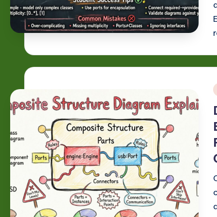
v
a
ti
o
n
i