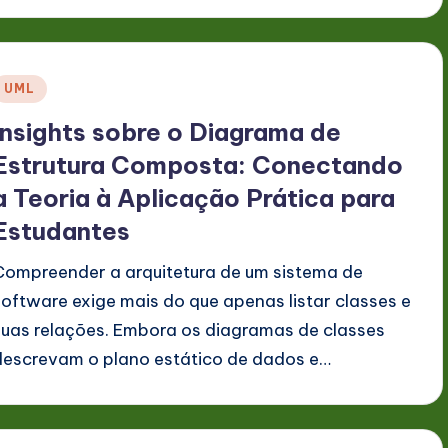
Posted
UML
n
Insights sobre o Diagrama de
Estrutura Composta: Conectando
a Teoria à Aplicação Prática para
Estudantes
Compreender a arquitetura de um sistema de
software exige mais do que apenas listar classes e
suas relações. Embora os diagramas de classes
descrevam o plano estático de dados e…