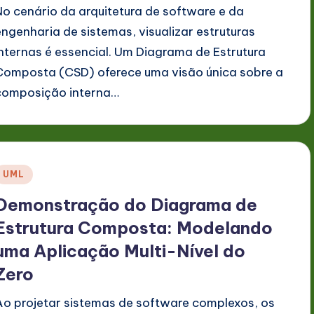
No cenário da arquitetura de software e da
engenharia de sistemas, visualizar estruturas
internas é essencial. Um Diagrama de Estrutura
Composta (CSD) oferece uma visão única sobre a
composição interna…
Posted
UML
n
Demonstração do Diagrama de
Estrutura Composta: Modelando
uma Aplicação Multi-Nível do
Zero
Ao projetar sistemas de software complexos, os