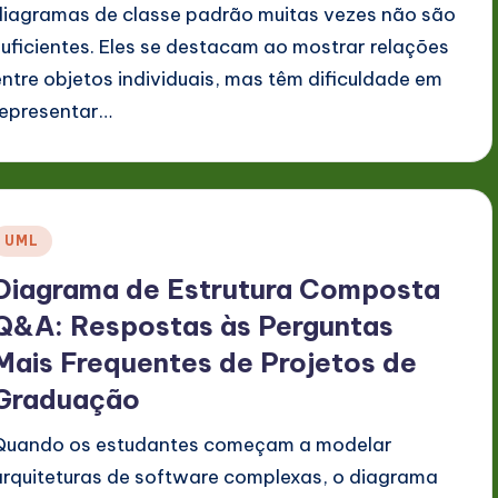
diagramas de classe padrão muitas vezes não são
suficientes. Eles se destacam ao mostrar relações
entre objetos individuais, mas têm dificuldade em
representar…
Posted
UML
n
Diagrama de Estrutura Composta
Q&A: Respostas às Perguntas
Mais Frequentes de Projetos de
Graduação
Quando os estudantes começam a modelar
arquiteturas de software complexas, o diagrama