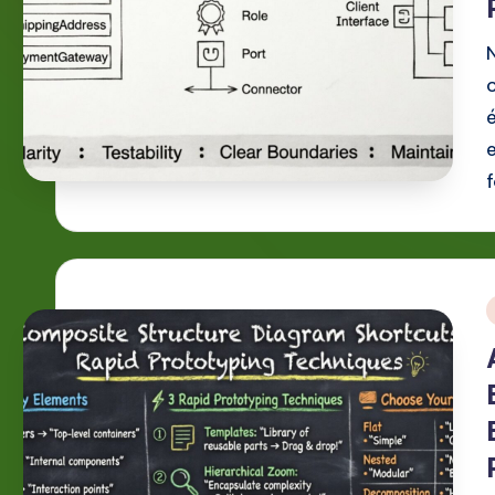
g
e
P
o
rt
u
g
i
u
e
s
e