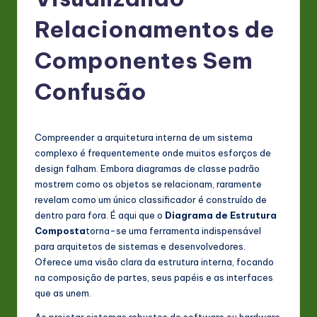
P
o
Relacionamentos de
rt
Componentes Sem
u
Confusão
g
u
e
Compreender a arquitetura interna de um sistema
complexo é frequentemente onde muitos esforços de
s
design falham. Embora diagramas de classe padrão
e
mostrem como os objetos se relacionam, raramente
revelam como um único classificador é construído de
-
dentro para fora. É aqui que o
Diagrama de Estrutura
L
Composta
torna-se uma ferramenta indispensável
para arquitetos de sistemas e desenvolvedores.
a
Oferece uma visão clara da estrutura interna, focando
t
na composição de partes, seus papéis e as interfaces
que as unem.
e
Ao projetar sistemas robustos de software ou hardware,