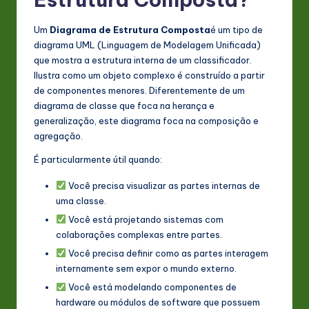
n
Um
Diagrama de Estrutura Composta
é um tipo de
o
diagrama UML (Linguagem de Modelagem Unificada)
que mostra a estrutura interna de um classificador.
v
Ilustra como um objeto complexo é construído a partir
a
de componentes menores. Diferentemente de um
diagrama de classe que foca na herança e
ti
generalização, este diagrama foca na composição e
o
agregação.
n
É particularmente útil quando:
Você precisa visualizar as partes internas de
uma classe.
Você está projetando sistemas com
colaborações complexas entre partes.
Você precisa definir como as partes interagem
internamente sem expor o mundo externo.
Você está modelando componentes de
hardware ou módulos de software que possuem