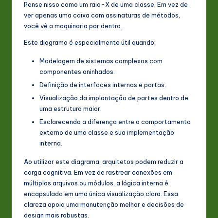
Pense nisso como um raio-X de uma classe. Em vez de
n
ver apenas uma caixa com assinaturas de métodos,
você vê a maquinaria por dentro.
o
Este diagrama é especialmente útil quando:
v
a
Modelagem de sistemas complexos com
componentes aninhados.
ti
Definição de interfaces internas e portas.
o
Visualização da implantação de partes dentro de
n
uma estrutura maior.
Esclarecendo a diferença entre o comportamento
externo de uma classe e sua implementação
interna.
Ao utilizar este diagrama, arquitetos podem reduzir a
carga cognitiva. Em vez de rastrear conexões em
múltiplos arquivos ou módulos, a lógica interna é
encapsulada em uma única visualização clara. Essa
clareza apoia uma manutenção melhor e decisões de
design mais robustas.