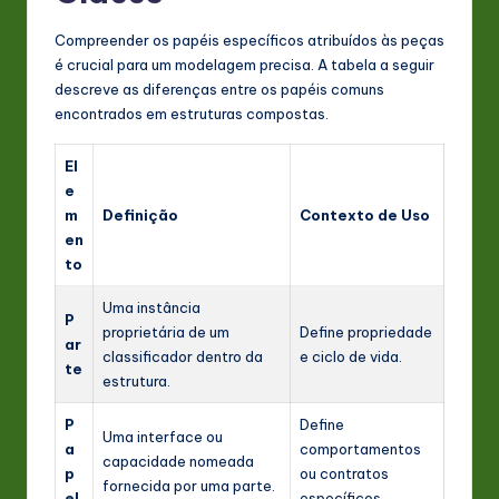
Compreender os papéis específicos atribuídos às peças
é crucial para um modelagem precisa. A tabela a seguir
descreve as diferenças entre os papéis comuns
encontrados em estruturas compostas.
El
e
m
Definição
Contexto de Uso
en
to
Uma instância
P
proprietária de um
Define propriedade
ar
classificador dentro da
e ciclo de vida.
te
estrutura.
P
Define
Uma interface ou
a
comportamentos
capacidade nomeada
p
ou contratos
fornecida por uma parte.
el
específicos.