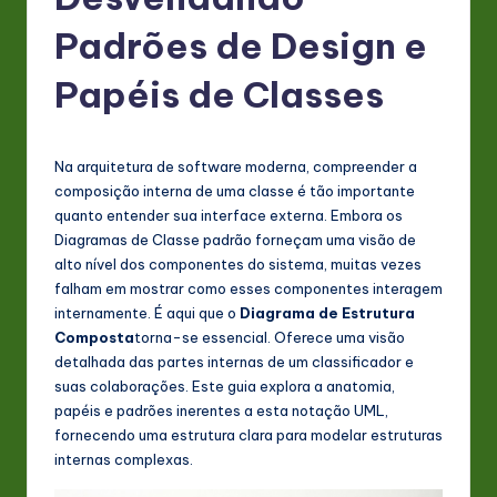
P
o
Padrões de Design e
rt
Papéis de Classes
u
g
Na arquitetura de software moderna, compreender a
u
composição interna de uma classe é tão importante
e
quanto entender sua interface externa. Embora os
Diagramas de Classe padrão forneçam uma visão de
s
alto nível dos componentes do sistema, muitas vezes
e
falham em mostrar como esses componentes interagem
internamente. É aqui que o
Diagrama de Estrutura
-
Composta
torna-se essencial. Oferece uma visão
L
detalhada das partes internas de um classificador e
suas colaborações. Este guia explora a anatomia,
a
papéis e padrões inerentes a esta notação UML,
t
fornecendo uma estrutura clara para modelar estruturas
internas complexas.
e