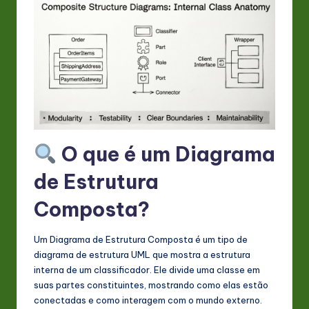
s
t
in
A
I
&
S
O que é um Diagrama
o
de Estrutura
ft
Composta?
w
a
Um Diagrama de Estrutura Composta é um tipo de
diagrama de estrutura UML que mostra a estrutura
r
interna de um classificador. Ele divide uma classe em
e
suas partes constituintes, mostrando como elas estão
conectadas e como interagem com o mundo externo.
In