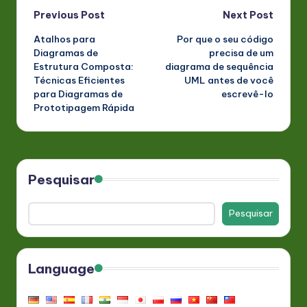
Post
Previous Post
Next Post
Atalhos para
Por que o seu código
navigation
Diagramas de
precisa de um
Estrutura Composta:
diagrama de sequência
Técnicas Eficientes
UML antes de você
para Diagramas de
escrevê-lo
Prototipagem Rápida
Pesquisar
Pesquisar
Language