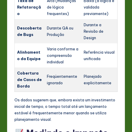
Taxa de
Alta (mudanças
Baixa (a lógica é
Refatoraçã
de lógica
validada
o
frequentes)
previamente)
Durante a
Descoberta
Durante QA ou
Revisão de
de Bugs
Produção
Design
Varia conforme a
Alinhament
Referência visual
compreensão
o da Equipe
unificada
individual
Cobertura
Freqüentemente
Planejado
de Casos de
ignorado
explicitamente
Borda
Os dados sugerem que, embora exista um investimento
inicial de tempo, o tempo total até um lançamento
estável é frequentemente menor quando se utiliza
planejamento visual.