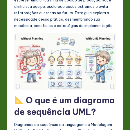
s
alinha sua equipe, esclarece casos extremos e evita
t
refatorações custosas no futuro. Este guia explora a
necessidade dessa prática, desmembrando sua
in
mecânica, benefícios e estratégias de implementação.
A
I
&
S
o
ft
w
O que é um diagrama
a
r
de sequência UML?
e
Diagramas de sequência da Linguagem de Modelagem
In