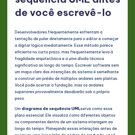
P
o
de você escrevê-lo
rt
u
Desenvolvedores frequentemente enfrentam a
g
tentação de pular diretamente para o editor e começar
a digitar lógica imediatamente. Esse método parece
u
eficiente no curto prazo, mas frequentemente leva à
e
fragilidade arquitetônica e a uma dívida técnica
significativa ao longo do tempo. Escrever software sem
s
um mapa claro das interações do sistema é semelhante
e
a construir um prédio de múltiplos andares sem plantas.
Você pode acertar a fundação, mas os andares
-
superiores provavelmente desabarão sob o próprio
L
peso.
a
Um
diagrama de sequência UML
serve como esse
plano essencial. Ele visualiza como diferentes objetos
t
ou componentes dentro de um sistema interagem ao
e
longo do tempo. Planejando essas interações antes de
escrever uma única linha de código de produção, você