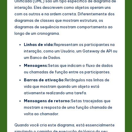
Unificada (UML) são um tipo específico de diagrama de
n
interação. Eles descrevem como objetos operam uns
com os outros e na ordem correta. Diferentemente dos
o
diagramas de classes que mostram estrutura, os
v
diagramas de sequência mostram comportamento ao
longo de um cronograma.
a
Linhas de vida:
Representam os participantes na
ti
interação, como um Usuário, um Gateway de API ou
o
um Banco de Dados.
n
Mensagens:
Setas que indicam o fluxo de dados
ou chamadas de função entre os participantes.
Barras de ativação:
Retângulos nas linhas de
vida que mostram quando um objeto está
ativamente realizando uma tarefa.
Mensagens de retorno:
Setas tracejadas que
mostram a resposta de uma função chamada de
volta ao chamador.
Quando você cria este diagrama, está essencialmente
simulando o caminho de execução da lógica do seu