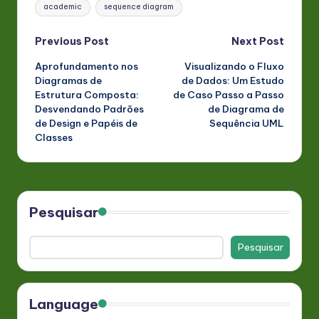
Tags:
academic
sequence diagram
Post
Previous Post
Next Post
Aprofundamento nos
Visualizando o Fluxo
navigation
Diagramas de
de Dados: Um Estudo
Estrutura Composta:
de Caso Passo a Passo
Desvendando Padrões
de Diagrama de
de Design e Papéis de
Sequência UML
Classes
Pesquisar
Pesquisar
Language