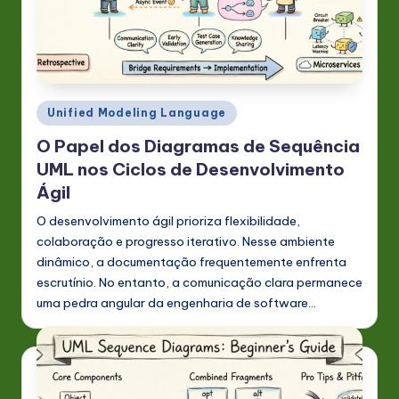
s
t
in
A
Posted
Unified Modeling Language
I
in
O Papel dos Diagramas de Sequência
&
UML nos Ciclos de Desenvolvimento
S
Ágil
o
O desenvolvimento ágil prioriza flexibilidade,
colaboração e progresso iterativo. Nesse ambiente
ft
dinâmico, a documentação frequentemente enfrenta
w
escrutínio. No entanto, a comunicação clara permanece
a
uma pedra angular da engenharia de software…
r
e
In