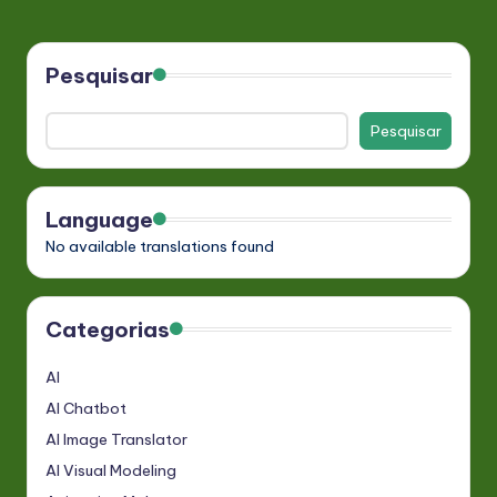
PAGE
dos
conteúdos
Pesquisar
Pesquisar
Language
No available translations found
Categorias
AI
AI Chatbot
AI Image Translator
AI Visual Modeling