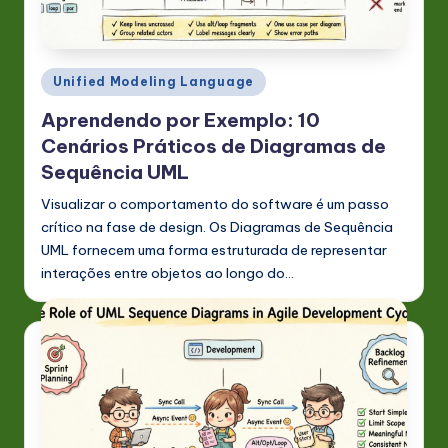
P
o
rt
Posted
Unified Modeling Language
u
in
Aprendendo por Exemplo: 10
g
Cenários Práticos de Diagramas de
u
Sequência UML
e
Visualizar o comportamento do software é um passo
crítico na fase de design. Os Diagramas de Sequência
s
UML fornecem uma forma estruturada de representar
e
interações entre objetos ao longo do…
-
L
a
t
e