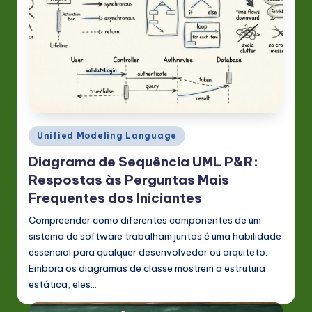
n
o
v
a
ti
o
Posted
Unified Modeling Language
in
n
Diagrama de Sequência UML P&R:
Respostas às Perguntas Mais
Frequentes dos Iniciantes
Compreender como diferentes componentes de um
sistema de software trabalham juntos é uma habilidade
essencial para qualquer desenvolvedor ou arquiteto.
Embora os diagramas de classe mostrem a estrutura
estática, eles…