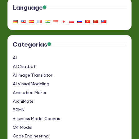
Language
Categorias
AI
AI Chatbot
AI Image Translator
AI Visual Modeling
Animation Maker
ArchiMate
BPMN
Business Model Canvas
C4 Model
Code Engineering