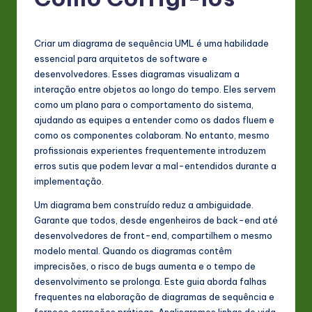
P
o
rt
Criar um diagrama de sequência UML é uma habilidade
essencial para arquitetos de software e
u
desenvolvedores. Esses diagramas visualizam a
g
interação entre objetos ao longo do tempo. Eles servem
como um plano para o comportamento do sistema,
u
ajudando as equipes a entender como os dados fluem e
e
como os componentes colaboram. No entanto, mesmo
profissionais experientes frequentemente introduzem
s
erros sutis que podem levar a mal-entendidos durante a
e
implementação.
-
Um diagrama bem construído reduz a ambiguidade.
Garante que todos, desde engenheiros de back-end até
L
desenvolvedores de front-end, compartilhem o mesmo
a
modelo mental. Quando os diagramas contêm
imprecisões, o risco de bugs aumenta e o tempo de
t
desenvolvimento se prolonga. Este guia aborda falhas
e
frequentes na elaboração de diagramas de sequência e
fornece correções práticas. Analisaremos linhas de vida,