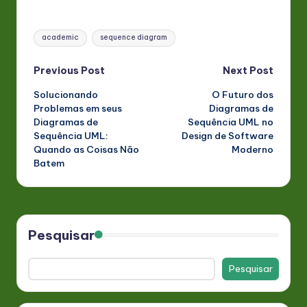
Tags:
academic
sequence diagram
Post
Previous Post
Next Post
Solucionando
O Futuro dos
navigation
Problemas em seus
Diagramas de
Diagramas de
Sequência UML no
Sequência UML:
Design de Software
Quando as Coisas Não
Moderno
Batem
Pesquisar
Pesquisar