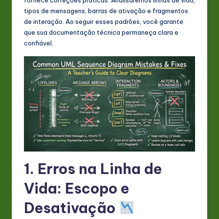
s
tipos de mensagens, barras de ativação e fragmentos
t
de interação. Ao seguir esses padrões, você garante
que sua documentação técnica permaneça clara e
in
confiável.
A
I
&
S
o
ft
w
1. Erros na Linha de
a
r
Vida: Escopo e
e
Desativação
In