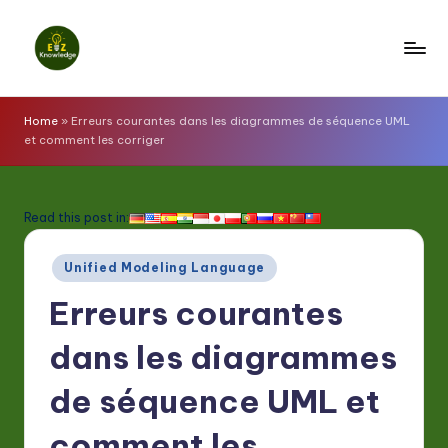
Skip
to
E
content
z
Home
»
Erreurs courantes dans les diagrammes de séquence UML
et comment les corriger
K
n
o
Read this post in:
w
Posted
Unified Modeling Language
l
in
Erreurs courantes
e
d
dans les diagrammes
g
de séquence UML et
e
comment les