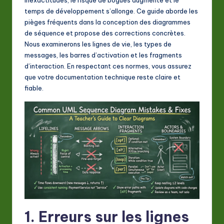
A
temps de développement s’allonge. Ce guide aborde les
I
pièges fréquents dans la conception des diagrammes
de séquence et propose des corrections concrètes.
&
Nous examinerons les lignes de vie, les types de
S
messages, les barres d’activation et les fragments
d’interaction. En respectant ces normes, vous assurez
o
que votre documentation technique reste claire et
ft
fiable.
w
a
r
e
In
n
o
1. Erreurs sur les lignes
v