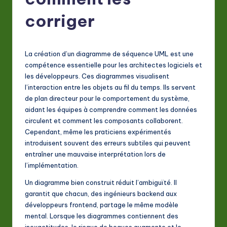
F
r
corriger
e
n
La création d’un diagramme de séquence UML est une
c
compétence essentielle pour les architectes logiciels et
les développeurs. Ces diagrammes visualisent
h
l’interaction entre les objets au fil du temps. Ils servent
-
de plan directeur pour le comportement du système,
aidant les équipes à comprendre comment les données
L
circulent et comment les composants collaborent.
a
Cependant, même les praticiens expérimentés
introduisent souvent des erreurs subtiles qui peuvent
t
entraîner une mauvaise interprétation lors de
e
l’implémentation.
s
Un diagramme bien construit réduit l’ambiguïté. Il
garantit que chacun, des ingénieurs backend aux
t
développeurs frontend, partage le même modèle
in
mental. Lorsque les diagrammes contiennent des
inexactitudes, le risque de bogues augmente et le