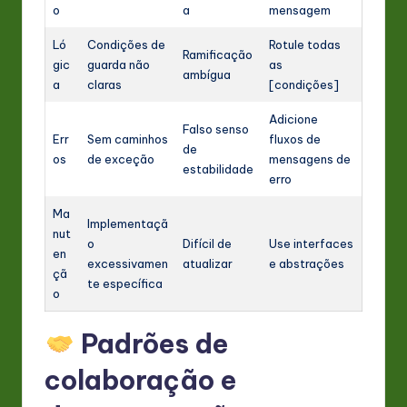
o
a
mensagem
Ló
Condições de
Rotule todas
Ramificação
gic
guarda não
as
ambígua
a
claras
[condições]
Adicione
Falso senso
Err
Sem caminhos
fluxos de
de
os
de exceção
mensagens de
estabilidade
erro
Ma
Implementaçã
nut
o
Difícil de
Use interfaces
en
excessivamen
atualizar
e abstrações
çã
te específica
o
Padrões de
colaboração e