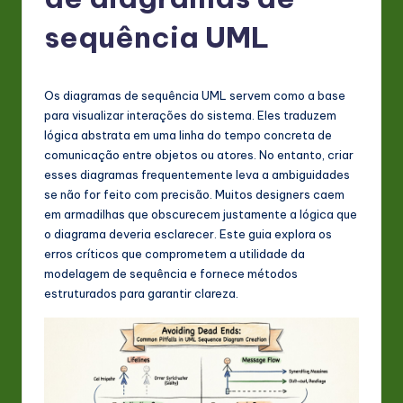
P
o
sequência UML
rt
u
Os diagramas de sequência UML servem como a base
g
para visualizar interações do sistema. Eles traduzem
lógica abstrata em uma linha do tempo concreta de
u
comunicação entre objetos ou atores. No entanto, criar
e
esses diagramas frequentemente leva a ambiguidades
se não for feito com precisão. Muitos designers caem
s
em armadilhas que obscurecem justamente a lógica que
e
o diagrama deveria esclarecer. Este guia explora os
erros críticos que comprometem a utilidade da
-
modelagem de sequência e fornece métodos
L
estruturados para garantir clareza.
a
t
e