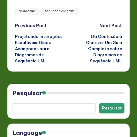
Tags:
academic
sequence diagram
Post
Previous Post
Next Post
Projetando Interações
Da Confusão à
navigation
Escaláveis: Dicas
Clareza: Um Guia
Avançadas para
Completo sobre
Diagramas de
Diagramas de
Sequência UML
Sequência UML
Pesquisar
Pesquisar
Language