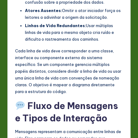
confusão sobre a propriedade dos dados.
n
Atores Ausentes:
Omitir o ator iniciador força os
leitores a adivinhar a origem da solicitação.
o
Linhas de Vida Redundantes:
Usar múltiplas
v
linhas de vida para o mesmo objeto cria ruído e
a
dificulta o rastreamento dos caminhos.
ti
Cada linha de vida deve corresponder a uma classe,
interface ou componente externo do sistema
o
específico. Se um componente gerencia múltiplos
n
papéis distintos, considere dividir a linha de vida ou usar
uma única linha de vida com convenções de nomeação
claras. O objetivo é mapear o diagrama diretamente
para a estrutura do código.
Fluxo de Mensagens
e Tipos de Interação
Mensagens representam a comunicação entre linhas de