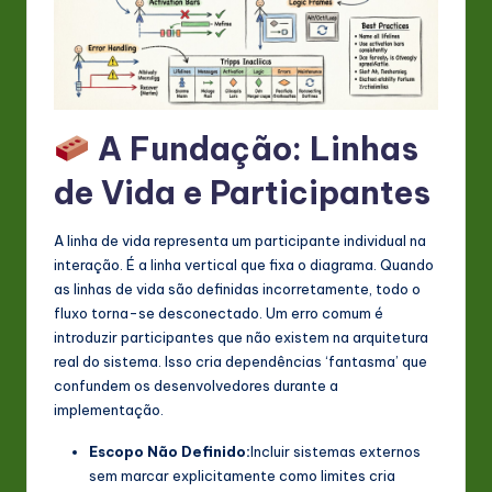
s
t
in
A
A Fundação: Linhas
I
de Vida e Participantes
&
S
A linha de vida representa um participante individual na
o
interação. É a linha vertical que fixa o diagrama. Quando
as linhas de vida são definidas incorretamente, todo o
ft
fluxo torna-se desconectado. Um erro comum é
w
introduzir participantes que não existem na arquitetura
real do sistema. Isso cria dependências ‘fantasma’ que
a
confundem os desenvolvedores durante a
r
implementação.
e
Escopo Não Definido:
Incluir sistemas externos
sem marcar explicitamente como limites cria
In