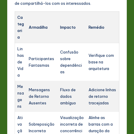
de compartilhá-los com os interessados.
Ca
teg
Armadilha
Impacto
Remédio
ori
a
Lin
Confusão
has
Verifique com
Participantes
sobre
de
base na
Fantasmas
dependênci
Vid
arquitetura
as
a
Me
Mensagens
Fluxo de
Adicione linhas
nsa
de Retorno
dados
de retorno
ge
Ausentes
ambíguo
tracejadas
ns
Ati
Visualização
Alinhe as
va
Sobreposição
incorreta de
barras com a
çã
Incorreta
concorrênci
duração da