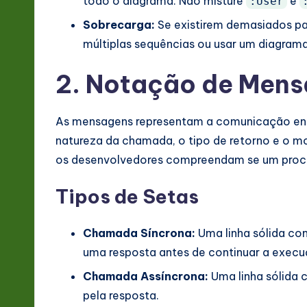
todo o diagrama. Não misture
e
:User
Sobrecarga:
Se existirem demasiados par
múltiplas sequências ou usar um diagrama 
2. Notação de Mens
As mensagens representam a comunicação entre
natureza da chamada, o tipo de retorno e o mo
os desenvolvedores compreendam se um proce
Tipos de Setas
Chamada Síncrona:
Uma linha sólida co
uma resposta antes de continuar a execu
Chamada Assíncrona:
Uma linha sólida 
pela resposta.