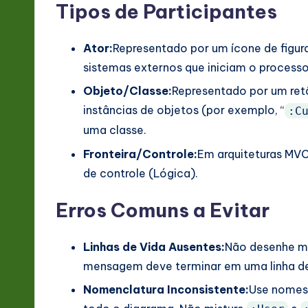
Tipos de Participantes
v
a
Ator:
Representado por um ícone de figura
sistemas externos que iniciam o processo
ti
Objeto/Classe:
Representado por um retâ
o
instâncias de objetos (por exemplo, “
:C
n
uma classe.
Fronteira/Controle:
Em arquiteturas MVC,
de controle (Lógica).
Erros Comuns a Evitar
Linhas de Vida Ausentes:
Não desenhe m
mensagem deve terminar em uma linha de 
Nomenclatura Inconsistente:
Use nomes 