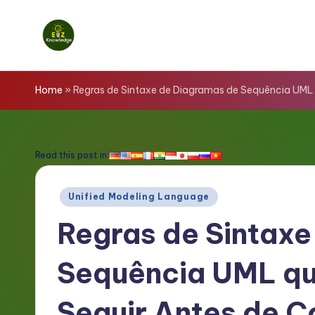
Skip
to
E
content
z
Home
»
Regras de Sintaxe de Diagramas de Sequência UML 
K
n
Read this post in:
o
Posted
Unified Modeling Language
w
in
Regras de Sintax
l
Sequência UML qu
e
d
Seguir Antes de C