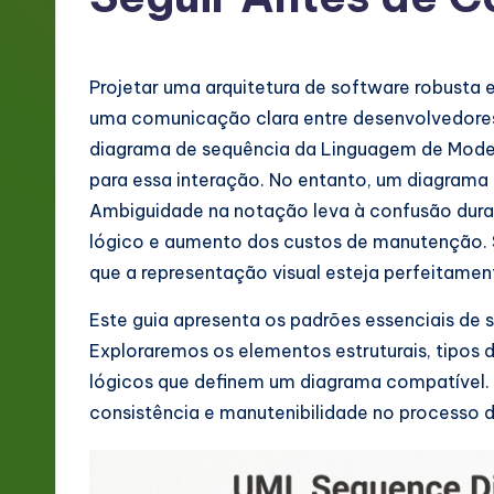
g
e
Projetar uma arquitetura de software robusta 
P
uma comunicação clara entre desenvolvedores
diagrama de sequência da Linguagem de Mode
o
para essa interação. No entanto, um diagrama 
rt
Ambiguidade na notação leva à confusão duran
lógico e aumento dos custos de manutenção. S
u
que a representação visual esteja perfeitamen
g
Este guia apresenta os padrões essenciais de 
u
Exploraremos os elementos estruturais, tipos 
lógicos que definem um diagrama compatível. A
e
consistência e manutenibilidade no processo d
s
e