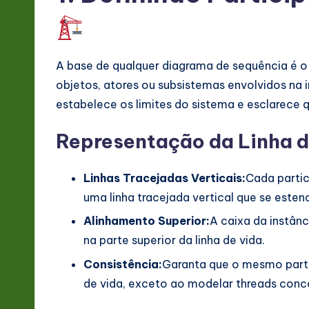
&
S
o
A base de qualquer diagrama de sequência é o
objetos, atores ou subsistemas envolvidos na 
ft
estabelece os limites do sistema e esclarece 
w
Representação da Linha d
a
r
Linhas Tracejadas Verticais:
Cada partic
uma linha tracejada vertical que se estend
e
Alinhamento Superior:
A caixa da instân
In
na parte superior da linha de vida.
n
Consistência:
Garanta que o mesmo partic
de vida, exceto ao modelar threads conco
o