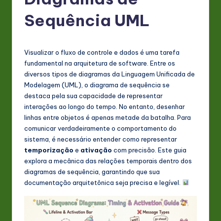
P
o
Sequência UML
rt
u
Visualizar o fluxo de controle e dados é uma tarefa
g
fundamental na arquitetura de software. Entre os
diversos tipos de diagramas da Linguagem Unificada de
u
Modelagem (UML), o diagrama de sequência se
e
destaca pela sua capacidade de representar
interações ao longo do tempo. No entanto, desenhar
s
linhas entre objetos é apenas metade da batalha. Para
e
comunicar verdadeiramente o comportamento do
sistema, é necessário entender como representar
-
temporização
e
ativação
com precisão. Este guia
L
explora a mecânica das relações temporais dentro dos
diagramas de sequência, garantindo que sua
a
documentação arquitetônica seja precisa e legível.
t
e