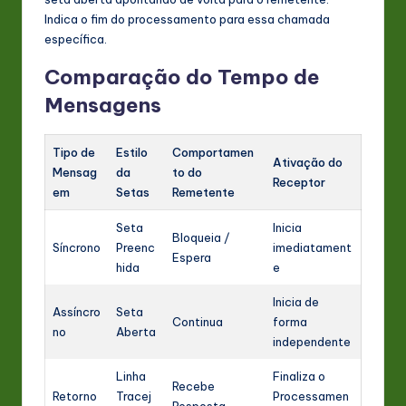
Indica o fim do processamento para essa chamada
específica.
Comparação do Tempo de
Mensagens
Tipo de
Estilo
Comportamen
Ativação do
Mensag
da
to do
Receptor
em
Setas
Remetente
Seta
Inicia
Bloqueia /
Síncrono
Preenc
imediatament
Espera
hida
e
Inicia de
Assíncro
Seta
Continua
forma
no
Aberta
independente
Linha
Finaliza o
Recebe
Retorno
Tracej
Processamen