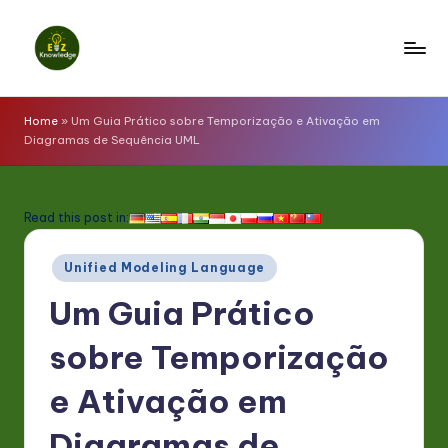
Skip
to
E
content
z
Home
»
Um Guia Prático sobre Temporização e Ativação em
Diagramas de Sequência UML
K
n
o
Read this post in:
w
Posted
Unified Modeling Language
l
in
Um Guia Prático
e
d
sobre Temporização
g
e Ativação em
e
Diagramas de