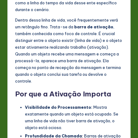
como a linha do tempo da vida desse ente específico
n
durante o cenário.
o
Dentro dessa linha de vida, você frequentemente verá
um retângulo fino. Trata-se da
barra de ativação
,
v
também conhecida como foco de controle. É crucial
a
distinguir entre o objeto existir (linha de vida) e o objeto
estar ativamente realizando trabalho (ativação).
ti
Quando um objeto recebe uma mensagem e começa a
o
processá-la, aparece uma barra de ativação. Ela
começa no ponto de recepção da mensagem e termina
n
quando o objeto conclui sua tarefa ou devolve o
controle.
Por que a Ativação Importa
Visibilidade do Processamento:
Mostra
exatamente quando um objeto está ocupado. Se
uma linha de vida não tiver barra de ativação, o
objeto está ocioso.
Profundidade da Chamada:
Barras de ativação