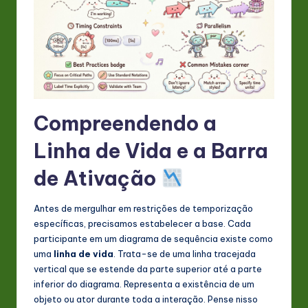
s
t
in
A
I
Compreendendo a
&
S
Linha de Vida e a Barra
o
de Ativação
ft
Antes de mergulhar em restrições de temporização
w
específicas, precisamos estabelecer a base. Cada
a
participante em um diagrama de sequência existe como
uma
linha de vida
. Trata-se de uma linha tracejada
r
vertical que se estende da parte superior até a parte
e
inferior do diagrama. Representa a existência de um
objeto ou ator durante toda a interação. Pense nisso
In