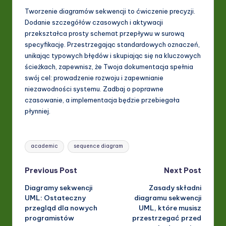
Tworzenie diagramów sekwencji to ćwiczenie precyzji.
Dodanie szczegółów czasowych i aktywacji
przekształca prosty schemat przepływu w surową
specyfikację. Przestrzegając standardowych oznaczeń,
unikając typowych błędów i skupiając się na kluczowych
ścieżkach, zapewnisz, że Twoja dokumentacja spełnia
swój cel: prowadzenie rozwoju i zapewnianie
niezawodności systemu. Zadbaj o poprawne
czasowanie, a implementacja będzie przebiegała
płynniej.
Tags:
academic
sequence diagram
Post
Previous Post
Next Post
Diagramy sekwencji
Zasady składni
navigation
UML: Ostateczny
diagramu sekwencji
przegląd dla nowych
UML, które musisz
programistów
przestrzegać przed