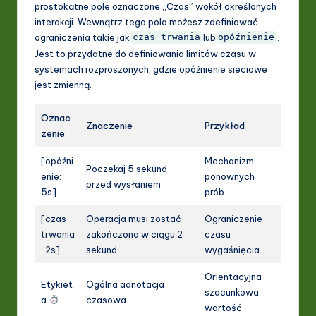
prostokątne pole oznaczone „Czas” wokół określonych
interakcji. Wewnątrz tego pola możesz zdefiniować
ograniczenia takie jak
lub
.
czas trwania
opóźnienie
Jest to przydatne do definiowania limitów czasu w
systemach rozproszonych, gdzie opóźnienie sieciowe
jest zmienną.
Oznac
Znaczenie
Przykład
zenie
[opóźni
Mechanizm
Poczekaj 5 sekund
enie:
ponownych
przed wysłaniem
5s]
prób
[czas
Operacja musi zostać
Ograniczenie
trwania
zakończona w ciągu 2
czasu
: 2s]
sekund
wygaśnięcia
Orientacyjna
Etykiet
Ogólna adnotacja
szacunkowa
a
czasowa
wartość