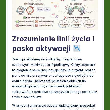
I
&
S
o
ft
Zrozumienie linii życia i
w
paska aktywacji
a
r
Zanim przejdziemy do konkretnych ograniczeń
czasowych, musimy ustalić podstawy. Każdy uczestnik
e
na diagramie sekwencji istnieje jako
linia życia
. Jest to
In
pionowa linia przerywana rozciągająca się od góry do
dołu diagramu. Reprezentuje istnienie obiektu lub
n
uczestnika przez cały czas interakcji. Można ją
o
traktować jak czasową ścieżkę życia danego obiektu w
trakcie scenariusza.
v
W ramach tej linii życia często widzisz cienki prostokąt.
a