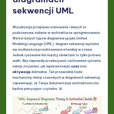
P
o
sekwencji UML
li
s
Wizualizacja przepływu sterowania i danych to
h
podstawowe zadanie w architekturze oprogramowania.
Wśród różnych typów diagramów języka Unified
-
Modeling Language (UML), diagram sekwencji wyróżnia
L
się możliwością przedstawiania interakcji w czasie.
Jednak rysowanie linii między obiektami to tylko połowa
a
walki. Aby naprawdę przekazywać zachowanie systemu,
t
należy zrozumieć, jak reprezentować
czas
oraz
aktywację
dokładnie. Ten przewodnik bada
e
mechanizmy relacji czasowych w diagramach sekwencji,
s
zapewniając, że Twoja dokumentacja architektoniczna
będzie precyzyjna i czytelna.
t
in
A