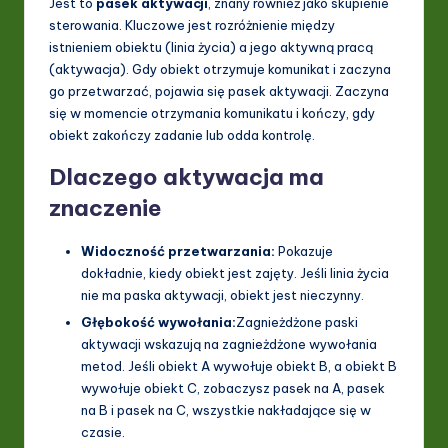
Jest to
pasek aktywacji
, znany również jako skupienie
ti
sterowania. Kluczowe jest rozróżnienie między
istnieniem obiektu (linia życia) a jego aktywną pracą
o
(aktywacja). Gdy obiekt otrzymuje komunikat i zaczyna
n
go przetwarzać, pojawia się pasek aktywacji. Zaczyna
się w momencie otrzymania komunikatu i kończy, gdy
obiekt zakończy zadanie lub odda kontrolę.
Dlaczego aktywacja ma
znaczenie
Widoczność przetwarzania:
Pokazuje
dokładnie, kiedy obiekt jest zajęty. Jeśli linia życia
nie ma paska aktywacji, obiekt jest nieczynny.
Głębokość wywołania:
Zagnieżdżone paski
aktywacji wskazują na zagnieżdżone wywołania
metod. Jeśli obiekt A wywołuje obiekt B, a obiekt B
wywołuje obiekt C, zobaczysz pasek na A, pasek
na B i pasek na C, wszystkie nakładające się w
czasie.