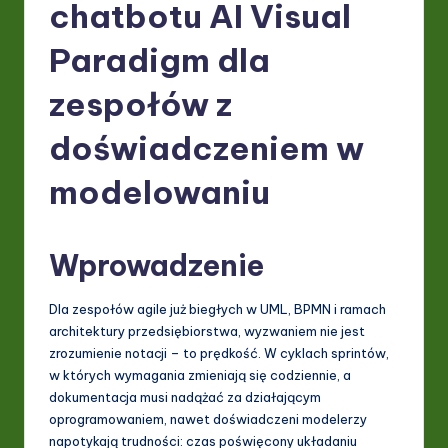
P
chatbotu AI Visual
o
Paradigm dla
li
zespołów z
s
h
doświadczeniem w
-
modelowaniu
L
a
Wprowadzenie
t
e
Dla zespołów agile już biegłych w UML, BPMN i ramach
s
architektury przedsiębiorstwa, wyzwaniem nie jest
zrozumienie notacji – to prędkość. W cyklach sprintów,
t
w których wymagania zmieniają się codziennie, a
in
dokumentacja musi nadążać za działającym
oprogramowaniem, nawet doświadczeni modelerzy
A
napotykają trudności: czas poświęcony układaniu