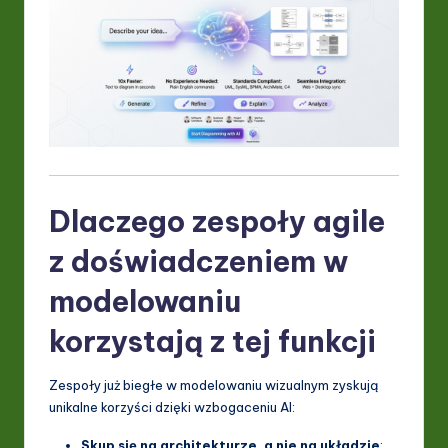
ti
o
n
Dlaczego zespoły agile
z doświadczeniem w
modelowaniu
korzystają z tej funkcji
Zespoły już biegłe w modelowaniu wizualnym zyskują
unikalne korzyści dzięki wzbogaceniu AI:
Skup się na architekturze, a nie na układzie
: