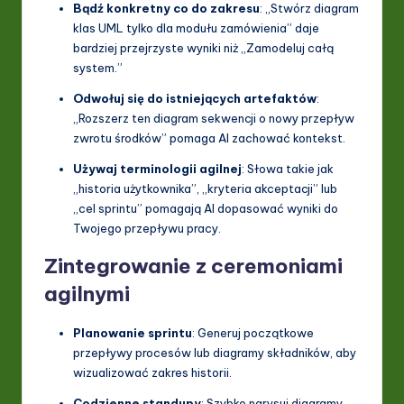
Bądź konkretny co do zakresu
: „Stwórz diagram
klas UML tylko dla modułu zamówienia” daje
bardziej przejrzyste wyniki niż „Zamodeluj całą
system.”
Odwołuj się do istniejących artefaktów
:
„Rozszerz ten diagram sekwencji o nowy przepływ
zwrotu środków” pomaga AI zachować kontekst.
Używaj terminologii agilnej
: Słowa takie jak
„historia użytkownika”, „kryteria akceptacji” lub
„cel sprintu” pomagają AI dopasować wyniki do
Twojego przepływu pracy.
Zintegrowanie z ceremoniami
agilnymi
Planowanie sprintu
: Generuj początkowe
przepływy procesów lub diagramy składników, aby
wizualizować zakres historii.
Codzienne standupy
: Szybko narysuj diagramy