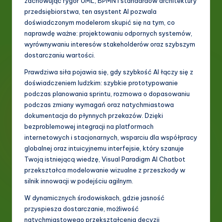
zachowując rygor UML, BPMN i standardów architektury
przedsiębiorstwa, ten asystent AI pozwala
doświadczonym modelerom skupić się na tym, co
naprawdę ważne: projektowaniu odpornych systemów,
wyrównywaniu interesów stakeholderów oraz szybszym
dostarczaniu wartości.
Prawdziwa siła pojawia się, gdy szybkość AI łączy się z
doświadczeniem ludzkim: szybkie prototypowanie
podczas planowania sprintu, rozmowa o dopasowaniu
podczas zmiany wymagań oraz natychmiastowa
dokumentacja do płynnych przekazów. Dzięki
bezproblemowej integracji na platformach
internetowych i stacjonarnych, wsparciu dla współpracy
globalnej oraz intuicyjnemu interfejsie, który szanuje
Twoją istniejącą wiedzę, Visual Paradigm AI Chatbot
przekształca modelowanie wizualne z przeszkody w
silnik innowacji w podejściu agilnym.
W dynamicznych środowiskach, gdzie jasność
przyspiesza dostarczanie, możliwość
natychmiastowego przekształcenia decyzji