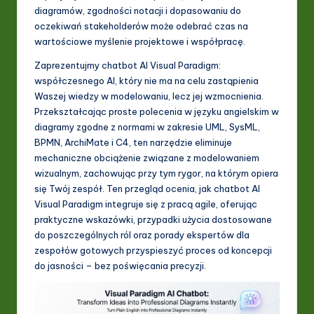
I
diagramów, zgodności notacji i dopasowaniu do
oczekiwań stakeholderów może odebrać czas na
&
wartościowe myślenie projektowe i współpracę.
S
Zaprezentujmy chatbot AI Visual Paradigm:
o
współczesnego AI, który nie ma na celu zastąpienia
Waszej wiedzy w modelowaniu, lecz jej wzmocnienia.
ft
Przekształcając proste polecenia w języku angielskim w
w
diagramy zgodne z normami w zakresie UML, SysML,
BPMN, ArchiMate i C4, ten narzędzie eliminuje
a
mechaniczne obciążenie związane z modelowaniem
r
wizualnym, zachowując przy tym rygor, na którym opiera
się Twój zespół. Ten przegląd ocenia, jak chatbot AI
e
Visual Paradigm integruje się z pracą agile, oferując
In
praktyczne wskazówki, przypadki użycia dostosowane
do poszczególnych ról oraz porady ekspertów dla
n
zespołów gotowych przyspieszyć proces od koncepcji
o
do jasności – bez poświęcania precyzji.
v
a