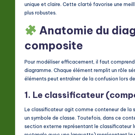
unique et claire. Cette clarté favorise une me
o
plus robustes.
n
Anatomie du diag
composite
Pour modéliser efficacement, il faut comprend
diagramme. Chaque élément remplit un rôle séma
éléments peut entraîner de la confusion lors d
1. Le classificateur (comp
Le classificateur agit comme conteneur de la s
un symbole de classe. Toutefois, dans ce contex
section externe représentant le classificateur
rectangle avec une languette) représentant la s