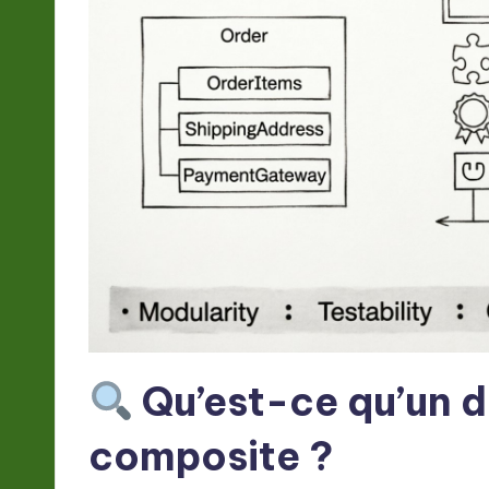
t
e
s
t
in
A
I
&
Qu’est-ce qu’un 
S
composite ?
o