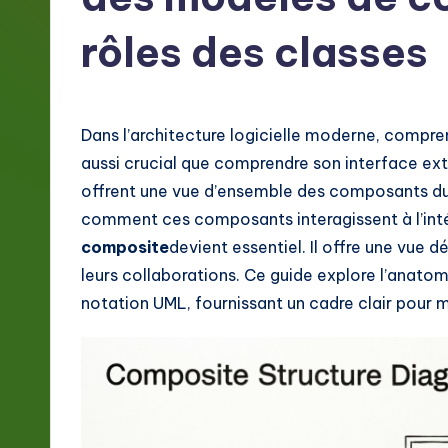
g
rôles des classes
e
F
Dans l’architecture logicielle moderne, compre
r
aussi crucial que comprendre son interface ex
e
offrent une vue d’ensemble des composants du
comment ces composants interagissent à l’intér
n
composite
devient essentiel. Il offre une vue d
c
leurs collaborations. Ce guide explore l’anatomi
notation UML, fournissant un cadre clair pour 
h
-
L
a