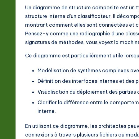
ft
Un diagramme de structure composite est un t
w
structure interne d’un classificateur. Il décomp
montrant comment elles sont connectées et co
a
Pensez-y comme une radiographie d’une classe.
r
signatures de méthodes, vous voyez la machineri
e
Ce diagramme est particulièrement utile lorsqu
In
Modélisation de systèmes complexes ave
n
Définition des interfaces internes et des p
o
Visualisation du déploiement des parties a
Clarifier la différence entre le comporte
v
interne.
a
En utilisant ce diagramme, les architectes peuve
ti
connexions à travers plusieurs fichiers ou modu