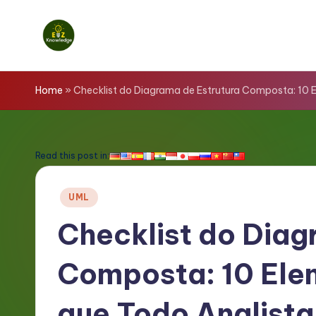
Skip
to
E
content
z
Home
»
Checklist do Diagrama de Estrutura Composta: 10 E
K
n
Read this post in:
o
Posted
UML
w
in
Checklist do Diag
l
Composta: 10 Ele
e
d
que Todo Analista 