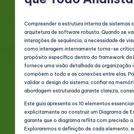
g
e
Compreender a estrutura interna de sistemas 
P
arquitetura de software robusta. Quando se va
interações de sequência, a necessidade de v
o
como interagem internamente torna-se crítica
rt
propósito específico dentro do framework da
fornece uma visão detalhada da organização in
u
compõem o todo e as conexões entre elas. Pa
g
validar o design do sistema, confiar na memór
abordagem estruturada garante clareza, consis
u
Este guia apresenta os 10 elementos essencia
e
explicitamente ao construir um Diagrama de Es
s
garante que o diagrama reflita com precisão a
Exploraremos a definição de cada elemento, s
e