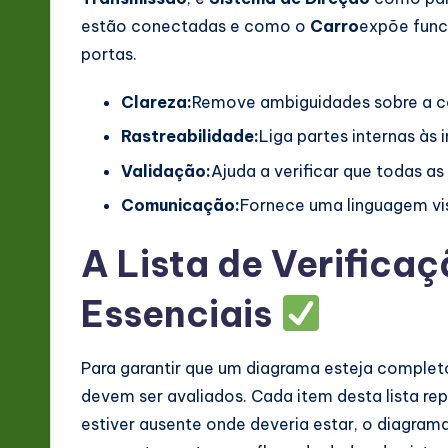
v
estão conectadas e como o
Carro
expõe func
portas.
a
ti
Clareza:
Remove ambiguidades sobre a c
Rastreabilidade:
Liga partes internas às 
o
Validação:
Ajuda a verificar que todas a
n
Comunicação:
Fornece uma linguagem vis
A Lista de Verifica
Essenciais
Para garantir que um diagrama esteja complet
devem ser avaliados. Cada item desta lista rep
estiver ausente onde deveria estar, o diagram