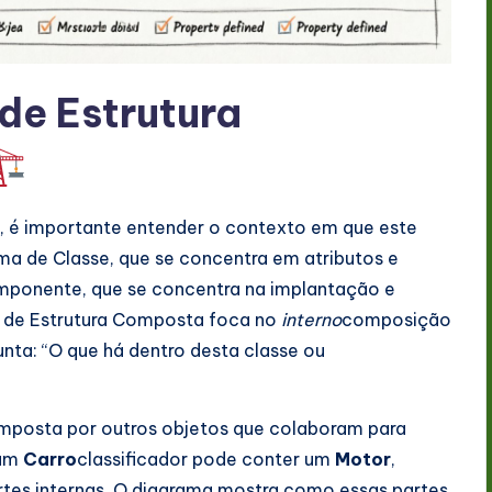
de Estrutura
, é importante entender o contexto em que este
a de Classe, que se concentra em atributos e
mponente, que se concentra na implantação e
a de Estrutura Composta foca no
interno
composição
unta: “O que há dentro desta classe ou
omposta por outros objetos que colaboram para
 um
Carro
classificador pode conter um
Motor
,
es internas. O diagrama mostra como essas partes