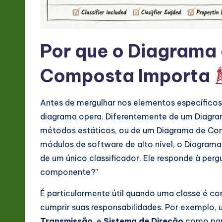
&
S
o
Por que o Diagrama 
ft
Composta Importa
w
Antes de mergulhar nos elementos específicos
a
diagrama opera. Diferentemente de um Diagram
r
métodos estáticos, ou de um Diagrama de Co
módulos de software de alto nível, o Diagram
e
de um único classificador. Ele responde à perg
In
componente?”
n
É particularmente útil quando uma classe é c
cumprir suas responsabilidades. Por exemplo,
o
Transmissão
, e
Sistema de Direção
como part