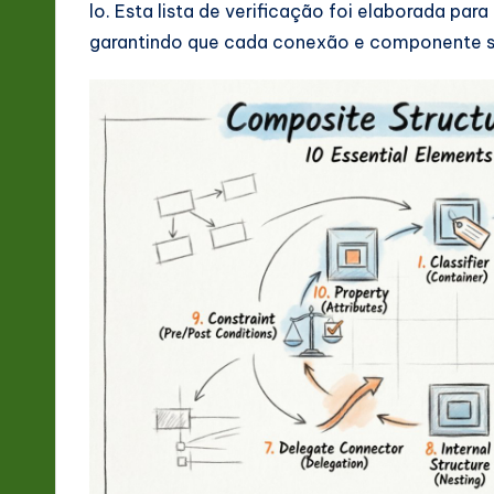
lo. Esta lista de verificação foi elaborada para
-
garantindo que cada conexão e componente s
L
a
t
e
s
t
in
A
I