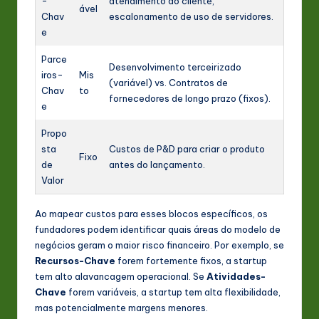
-
atendimento ao cliente,
ável
Chav
escalonamento de uso de servidores.
e
Parce
Desenvolvimento terceirizado
iros-
Mis
(variável) vs. Contratos de
Chav
to
fornecedores de longo prazo (fixos).
e
Propo
sta
Custos de P&D para criar o produto
Fixo
de
antes do lançamento.
Valor
Ao mapear custos para esses blocos específicos, os
fundadores podem identificar quais áreas do modelo de
negócios geram o maior risco financeiro. Por exemplo, se
Recursos-Chave
forem fortemente fixos, a startup
tem alto alavancagem operacional. Se
Atividades-
Chave
forem variáveis, a startup tem alta flexibilidade,
mas potencialmente margens menores.