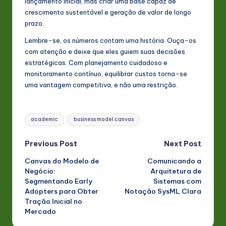
lançamento inicial, mas criar uma base capaz de
crescimento sustentável e geração de valor de longo
prazo.
Lembre-se, os números contam uma história. Ouça-os
com atenção e deixe que eles guiem suas decisões
estratégicas. Com planejamento cuidadoso e
monitoramento contínuo, equilibrar custos torna-se
uma vantagem competitiva, e não uma restrição.
Tags:
academic
business model canvas
Post
Previous Post
Next Post
Canvas do Modelo de
Comunicando a
navigation
Negócio:
Arquitetura de
Segmentando Early
Sistemas com
Adopters para Obter
Notação SysML Clara
Tração Inicial no
Mercado