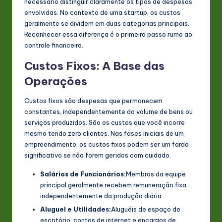
necessário distinguir claramente os tipos de despesas
n
envolvidas. No contexto de uma startup, os custos
geralmente se dividem em duas categorias principais.
o
Reconhecer essa diferença é o primeiro passo rumo ao
v
controle financeiro.
a
Custos Fixos: A Base das
ti
Operações
o
Custos fixos são despesas que permanecem
n
constantes, independentemente do volume de bens ou
serviços produzidos. São os custos que você incorre
mesmo tendo zero clientes. Nas fases iniciais de um
empreendimento, os custos fixos podem ser um fardo
significativo se não forem geridos com cuidado.
Salários de Funcionários:
Membros da equipe
principal geralmente recebem remuneração fixa,
independentemente da produção diária.
Aluguel e Utilidades:
Aluguéis de espaço de
escritório, contas de internet e encargos de