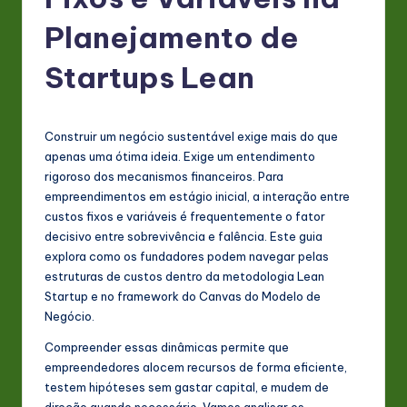
P
o
Planejamento de
rt
Startups Lean
u
g
Construir um negócio sustentável exige mais do que
u
apenas uma ótima ideia. Exige um entendimento
e
rigoroso dos mecanismos financeiros. Para
empreendimentos em estágio inicial, a interação entre
s
custos fixos e variáveis é frequentemente o fator
e
decisivo entre sobrevivência e falência. Este guia
explora como os fundadores podem navegar pelas
-
estruturas de custos dentro da metodologia Lean
L
Startup e no framework do Canvas do Modelo de
Negócio.
a
Compreender essas dinâmicas permite que
t
empreendedores alocem recursos de forma eficiente,
e
testem hipóteses sem gastar capital, e mudem de
direção quando necessário. Vamos analisar os