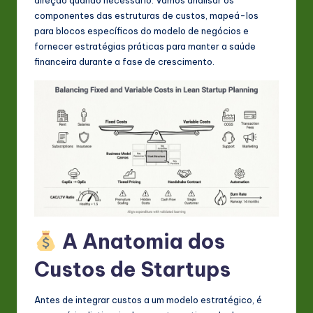
s
componentes das estruturas de custos, mapeá-los
t
para blocos específicos do modelo de negócios e
fornecer estratégias práticas para manter a saúde
in
financeira durante a fase de crescimento.
A
I
&
S
o
ft
w
A Anatomia dos
a
r
Custos de Startups
e
Antes de integrar custos a um modelo estratégico, é
In