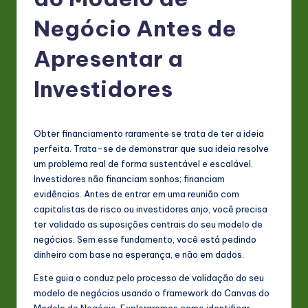
P
o
Negócio Antes de
rt
Apresentar a
u
Investidores
g
u
e
Obter financiamento raramente se trata de ter a ideia
perfeita. Trata-se de demonstrar que sua ideia resolve
s
um problema real de forma sustentável e escalável.
e
Investidores não financiam sonhos; financiam
evidências. Antes de entrar em uma reunião com
-
capitalistas de risco ou investidores anjo, você precisa
L
ter validado as suposições centrais do seu modelo de
negócios. Sem esse fundamento, você está pedindo
a
dinheiro com base na esperança, e não em dados.
t
Este guia o conduz pelo processo de validação do seu
e
modelo de negócios usando o framework do Canvas do
Modelo de Negócio. Exploraremos como identificar