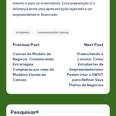
mesmo e para os investidores. Essa preparação é a
diferença entre uma apresentação rejeitada e um
empreendimento financiado.
Tags:
academic
business model canvas
Post
Previous Post
Next Post
Canvas do Modelo de
Preenchendo a
navigation
Negócio: Comunicando
Lacuna: Como
Estratégias
Estudantes de
Complexas por meio de
Empreendedorismo
Modelos Visuais de
Podem Usar o SWOT
Canvas
para Refinar Seus
Planos de Negócios
Pesquisar