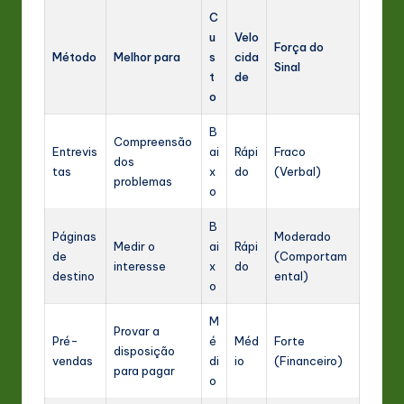
C
u
Velo
Força do
Método
Melhor para
s
cida
Sinal
t
de
o
B
Compreensão
Entrevis
ai
Rápi
Fraco
dos
tas
x
do
(Verbal)
problemas
o
B
Páginas
Moderado
Medir o
ai
Rápi
de
(Comportam
interesse
x
do
destino
ental)
o
M
Provar a
Pré-
é
Méd
Forte
disposição
vendas
di
io
(Financeiro)
para pagar
o