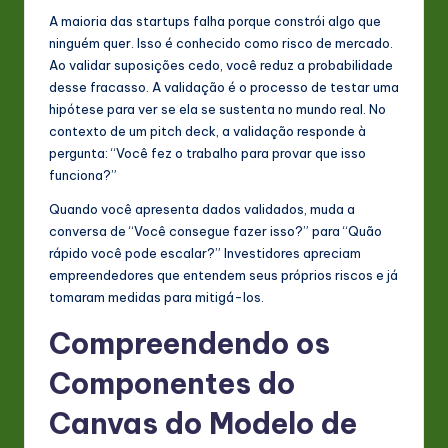
A maioria das startups falha porque constrói algo que
n
ninguém quer. Isso é conhecido como risco de mercado.
o
Ao validar suposições cedo, você reduz a probabilidade
desse fracasso. A validação é o processo de testar uma
v
hipótese para ver se ela se sustenta no mundo real. No
a
contexto de um pitch deck, a validação responde à
pergunta: “Você fez o trabalho para provar que isso
ti
funciona?”
o
Quando você apresenta dados validados, muda a
n
conversa de “Você consegue fazer isso?” para “Quão
rápido você pode escalar?” Investidores apreciam
empreendedores que entendem seus próprios riscos e já
tomaram medidas para mitigá-los.
Compreendendo os
Componentes do
Canvas do Modelo de