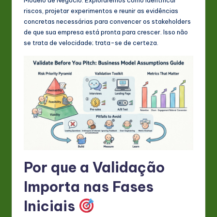
s
riscos, projetar experimentos e reunir as evidências
t
concretas necessárias para convencer os stakeholders
de que sua empresa está pronta para crescer. Isso não
in
se trata de velocidade; trata-se de certeza.
A
I
&
S
o
ft
w
Por que a Validação
a
r
Importa nas Fases
e
Iniciais
In