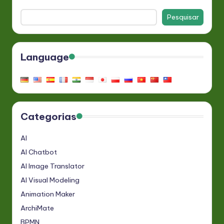
Pesquisar
Language
Categorias
AI
AI Chatbot
AI Image Translator
AI Visual Modeling
Animation Maker
ArchiMate
BPMN