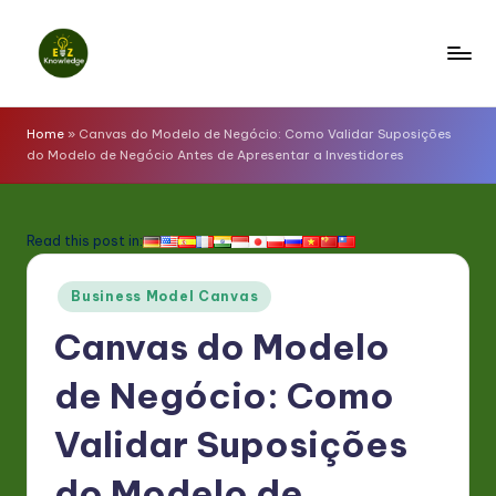
Skip
to
E
content
z
Home
»
Canvas do Modelo de Negócio: Como Validar Suposições
do Modelo de Negócio Antes de Apresentar a Investidores
K
n
o
Read this post in:
w
Posted
Business Model Canvas
l
in
Canvas do Modelo
e
d
de Negócio: Como
g
Validar Suposições
e
do Modelo de