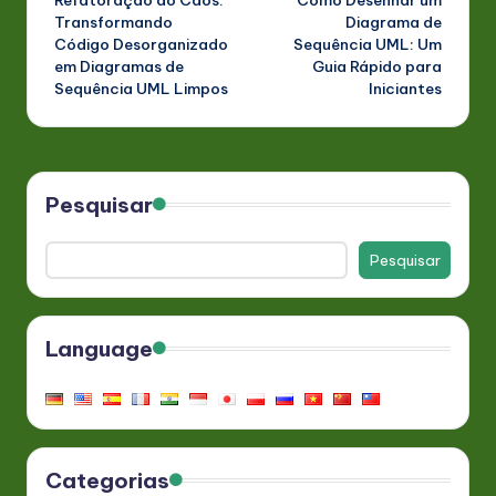
Refatoração do Caos:
Como Desenhar um
navigation
Transformando
Diagrama de
Código Desorganizado
Sequência UML: Um
em Diagramas de
Guia Rápido para
Sequência UML Limpos
Iniciantes
Pesquisar
Pesquisar
Language
Categorias