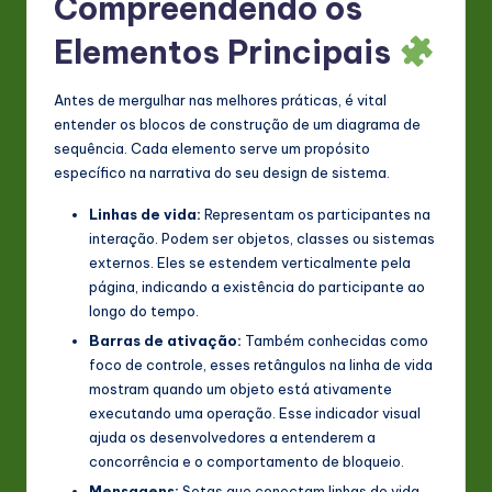
Compreendendo os
n
Elementos Principais
o
v
Antes de mergulhar nas melhores práticas, é vital
entender os blocos de construção de um diagrama de
a
sequência. Cada elemento serve um propósito
ti
específico na narrativa do seu design de sistema.
o
Linhas de vida:
Representam os participantes na
interação. Podem ser objetos, classes ou sistemas
n
externos. Eles se estendem verticalmente pela
página, indicando a existência do participante ao
longo do tempo.
Barras de ativação:
Também conhecidas como
foco de controle, esses retângulos na linha de vida
mostram quando um objeto está ativamente
executando uma operação. Esse indicador visual
ajuda os desenvolvedores a entenderem a
concorrência e o comportamento de bloqueio.
Mensagens:
Setas que conectam linhas de vida