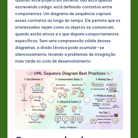
s
escrevendo código; está definindo contratos entre
t
componentes. Um diagrama de sequência captura
esses contratos ao longo do tempo. Ele permite que os
in
interessados vejam como os objetos se comunicam,
A
quando estão ativos e o que dispara comportamentos
específicos. Sem uma compreensão sólida desses
I
diagramas, a dívida técnica pode acumular-se
&
silenciosamente, levando a problemas de integração
mais tarde no ciclo de desenvolvimento.
S
o
ft
w
a
r
e
In