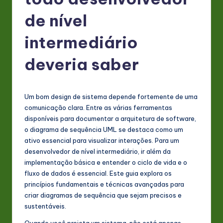
P
o
de nível
rt
intermediário
u
deveria saber
g
u
e
Um bom design de sistema depende fortemente de uma
comunicação clara. Entre as várias ferramentas
s
disponíveis para documentar a arquitetura de software,
e
o diagrama de sequência UML se destaca como um
ativo essencial para visualizar interações. Para um
-
desenvolvedor de nível intermediário, ir além da
L
implementação básica e entender o ciclo de vida e o
fluxo de dados é essencial. Este guia explora os
a
princípios fundamentais e técnicas avançadas para
t
criar diagramas de sequência que sejam precisos e
sustentáveis.
e
Quando você projeta um sistema, não está apenas