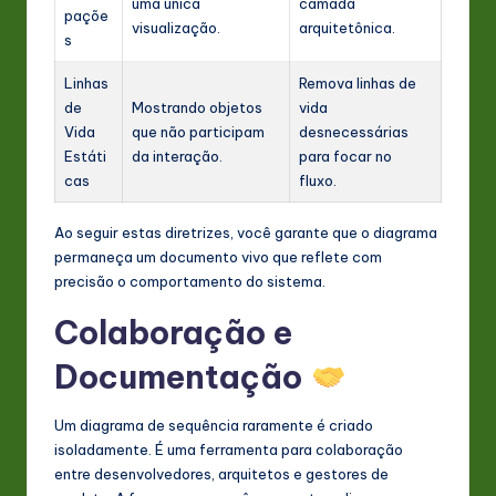
uma única
camada
paçõe
visualização.
arquitetônica.
s
Linhas
Remova linhas de
de
Mostrando objetos
vida
Vida
que não participam
desnecessárias
Estáti
da interação.
para focar no
cas
fluxo.
Ao seguir estas diretrizes, você garante que o diagrama
permaneça um documento vivo que reflete com
precisão o comportamento do sistema.
Colaboração e
Documentação
Um diagrama de sequência raramente é criado
isoladamente. É uma ferramenta para colaboração
entre desenvolvedores, arquitetos e gestores de