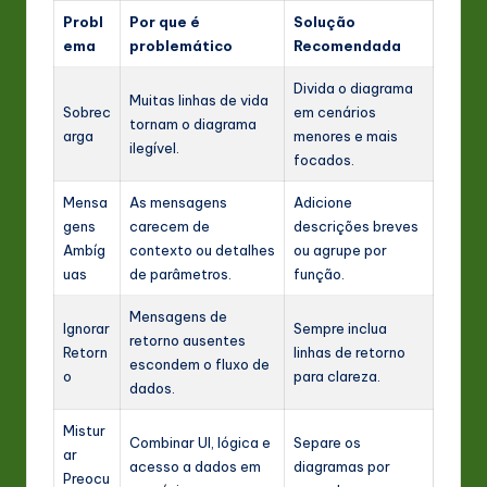
Probl
Por que é
Solução
ema
problemático
Recomendada
Divida o diagrama
Muitas linhas de vida
Sobrec
em cenários
tornam o diagrama
arga
menores e mais
ilegível.
focados.
Mensa
As mensagens
Adicione
gens
carecem de
descrições breves
Ambíg
contexto ou detalhes
ou agrupe por
uas
de parâmetros.
função.
Mensagens de
Ignorar
Sempre inclua
retorno ausentes
Retorn
linhas de retorno
escondem o fluxo de
o
para clareza.
dados.
Mistur
Combinar UI, lógica e
Separe os
ar
acesso a dados em
diagramas por
Preocu