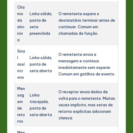
Cha
ma
Linha sólida,
O remetente espera o
da
ponta de
destinatário terminar antes de
sínc
seta
continuar. Comum em
ron
preenchida
chamadas de função.
a
Sina
O remetente envia a
l
Linha sólida,
mensagem e continua
assí
ponta de
imediatamente sem esperar.
ncr
seta aberta
Comum em gatilhos de evento.
ono
Men
O receptor envia dados de
sag
Linha
volta para o remetente. Muitas
em
tracejada,
vezes implícito, mas setas de
de
ponta de
retorno explícitas adicionam
reto
seta aberta
clareza.
rno
Men