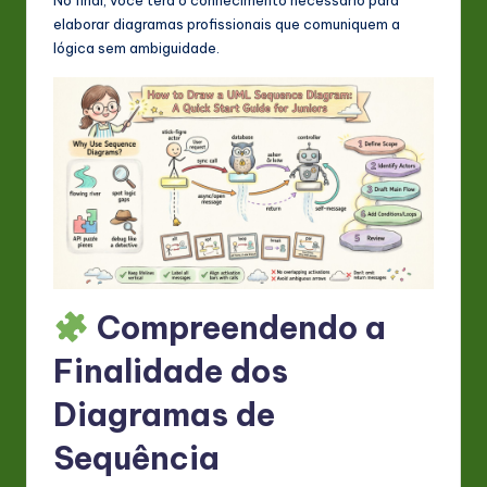
s
elaborar diagramas profissionais que comuniquem a
t
lógica sem ambiguidade.
in
A
I
&
S
o
ft
Compreendendo a
w
Finalidade dos
a
Diagramas de
r
e
Sequência
In