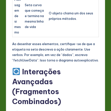
sag
Seta curva
em
que começa
O objeto chama um dos seus
de
e termina na
próprios métodos.
si
mesma linha
mes
de vida
mo
Ao desenhar esses elementos, certifique-se de que a
etiqueta na seta descreva a ação claramente. Use
verbos. Por exemplo, em vez de “dados”, escreva
“fetchUserData”. Isso torna o diagrama autoexplicativo.
Interações
Avançadas
(Fragmentos
Combinados)