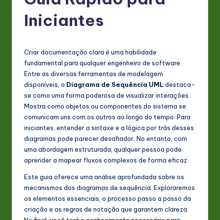
P
o
Iniciantes
rt
u
Criar documentação clara é uma habilidade
g
fundamental para qualquer engenheiro de software.
Entre as diversas ferramentas de modelagem
u
disponíveis, o
Diagrama de Sequência UML
destaca-
e
se como uma forma poderosa de visualizar interações.
Mostra como objetos ou componentes do sistema se
s
comunicam uns com os outros ao longo do tempo. Para
e
iniciantes, entender a sintaxe e a lógica por trás desses
diagramas pode parecer desafiador. No entanto, com
-
uma abordagem estruturada, qualquer pessoa pode
L
aprender a mapear fluxos complexos de forma eficaz.
a
Este guia oferece uma análise aprofundada sobre os
mecanismos dos diagramas de sequência. Exploraremos
t
os elementos essenciais, o processo passo a passo da
e
criação e as regras de notação que garantem clareza.
No final, você terá o conhecimento necessário para