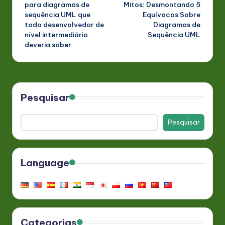
navigation
para diagramas de
Mitos: Desmontando 5
sequência UML que
Equívocos Sobre
todo desenvolvedor de
Diagramas de
nível intermediário
Sequência UML
deveria saber
Pesquisar
Pesquisar
Language
Categorias