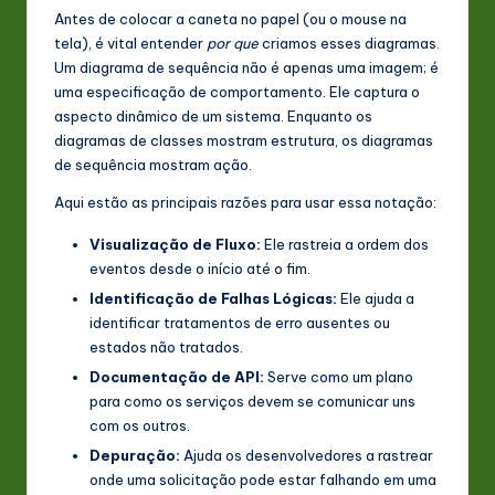
Antes de colocar a caneta no papel (ou o mouse na
n
tela), é vital entender
por que
criamos esses diagramas.
o
Um diagrama de sequência não é apenas uma imagem; é
uma especificação de comportamento. Ele captura o
v
aspecto dinâmico de um sistema. Enquanto os
a
diagramas de classes mostram estrutura, os diagramas
de sequência mostram ação.
ti
Aqui estão as principais razões para usar essa notação:
o
Visualização de Fluxo:
Ele rastreia a ordem dos
n
eventos desde o início até o fim.
Identificação de Falhas Lógicas:
Ele ajuda a
identificar tratamentos de erro ausentes ou
estados não tratados.
Documentação de API:
Serve como um plano
para como os serviços devem se comunicar uns
com os outros.
Depuração:
Ajuda os desenvolvedores a rastrear
onde uma solicitação pode estar falhando em uma