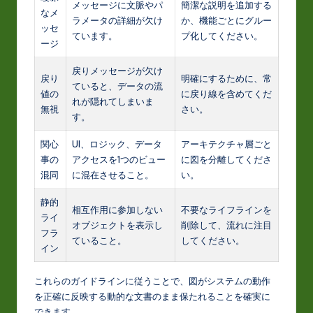
メッセージに文脈やパ
簡潔な説明を追加する
なメ
ラメータの詳細が欠け
か、機能ごとにグルー
ッセ
ています。
プ化してください。
ージ
戻りメッセージが欠け
戻り
明確にするために、常
ていると、データの流
値の
に戻り線を含めてくだ
れが隠れてしまいま
無視
さい。
す。
関心
UI、ロジック、データ
アーキテクチャ層ごと
事の
アクセスを1つのビュー
に図を分離してくださ
混同
に混在させること。
い。
静的
相互作用に参加しない
不要なライフラインを
ライ
オブジェクトを表示し
削除して、流れに注目
フラ
ていること。
してください。
イン
これらのガイドラインに従うことで、図がシステムの動作
を正確に反映する動的な文書のまま保たれることを確実に
できます。