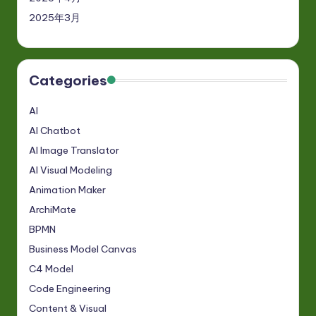
2025年3月
Categories
AI
AI Chatbot
AI Image Translator
AI Visual Modeling
Animation Maker
ArchiMate
BPMN
Business Model Canvas
C4 Model
Code Engineering
Content & Visual