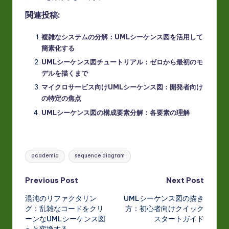
関連投稿:
複雑なシステムの分解：UMLシーケンス図を活用して
簡素化する
UMLシーケンス図チュートリアル：ゼロから最初のモ
デルを描くまで
マイクロサービス向けUMLシーケンス図：開発者向け
の特定の焦点
UMLシーケンス図の構成要素分解：各要素の理解
Tags:
academic
sequence diagram
Post
Previous Post
Next Post
混沌のリファクタリン
UMLシーケンス図の描き
navigation
グ：乱雑なコードをクリ
方：初心者向けクイック
ーンなUMLシーケンス図
スタートガイド
へと変換する