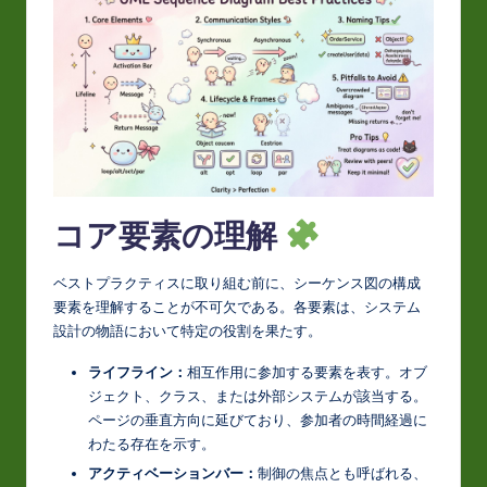
t
in
A
I
&
S
コア要素の理解
o
ft
ベストプラクティスに取り組む前に、シーケンス図の構成
w
要素を理解することが不可欠である。各要素は、システム
設計の物語において特定の役割を果たす。
a
r
ライフライン：
相互作用に参加する要素を表す。オブ
ジェクト、クラス、または外部システムが該当する。
e
ページの垂直方向に延びており、参加者の時間経過に
In
わたる存在を示す。
アクティベーションバー：
制御の焦点とも呼ばれる、
n