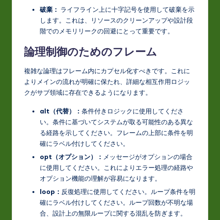
破棄：
ライフライン上に十字記号を使用して破棄を示
します。これは、リソースのクリーンアップや設計段
階でのメモリリークの回避にとって重要です。
論理制御のためのフレーム
複雑な論理はフレーム内にカプセル化すべきです。これに
よりメインの流れが明確に保たれ、詳細な相互作用ロジッ
クがサブ領域に存在できるようになります。
alt（代替）：
条件付きロジックに使用してくださ
い。条件に基づいてシステムが取る可能性のある異な
る経路を示してください。フレームの上部に条件を明
確にラベル付けしてください。
opt（オプション）：
メッセージがオプションの場合
に使用してください。これによりエラー処理の経路や
オプション機能の理解が容易になります。
loop：
反復処理に使用してください。ループ条件を明
確にラベル付けしてください。ループ回数が不明な場
合、設計上の無限ループに関する混乱を防ぎます。