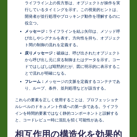
ライフライン上の長方形は、オブジェクトが操作を実
o
行しているタイミングを示す。この視覚的ヒントは、
開発者が並行処理やブロッキング動作を理解するのに
v
役立つ。
a
メッセージ：
ライフラインを結ぶ矢印は、メソッド呼
ti
び出しやシグナルを表す。方向性を持ち、オブジェク
ト間の制御の流れを定義する。
o
戻りメッセージ：
破線は、呼び出されたオブジェクト
n
から呼び出し元に戻る制御またはデータを示す。コー
ドではしばしば暗黙的だが、図に明示的に表示するこ
とで流れが明確になる。
フレーム：
メッセージの文脈を定義するコンテナであ
り、ループ、条件、並列処理などが該当する。
これらの要素を正しく使用することは、プロフェッショナ
ルレベルのドキュメント作成への第一歩である。ライフラ
インを時間的要素ではなく静的コンポーネントと誤解する
と、コードレビュー時に混乱を招く可能性がある。
相互作用の構造化を効果的