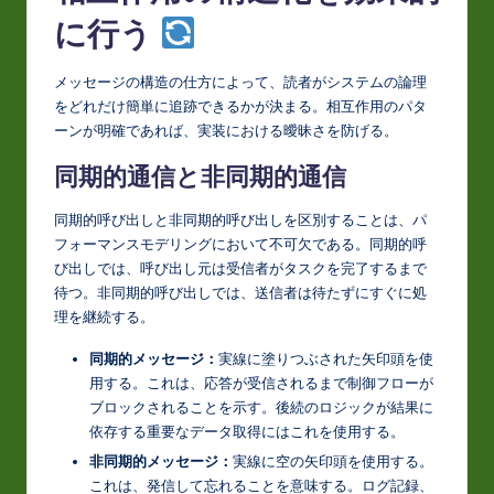
に行う
メッセージの構造の仕方によって、読者がシステムの論理
をどれだけ簡単に追跡できるかが決まる。相互作用のパタ
ーンが明確であれば、実装における曖昧さを防げる。
同期的通信と非同期的通信
同期的呼び出しと非同期的呼び出しを区別することは、パ
フォーマンスモデリングにおいて不可欠である。同期的呼
び出しでは、呼び出し元は受信者がタスクを完了するまで
待つ。非同期的呼び出しでは、送信者は待たずにすぐに処
理を継続する。
同期的メッセージ：
実線に塗りつぶされた矢印頭を使
用する。これは、応答が受信されるまで制御フローが
ブロックされることを示す。後続のロジックが結果に
依存する重要なデータ取得にはこれを使用する。
非同期的メッセージ：
実線に空の矢印頭を使用する。
これは、発信して忘れることを意味する。ログ記録、