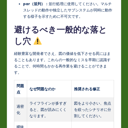
par（並列）：
並行処理に使用してください。マルチ
スレッドの動作や独立したサブシステムが同時に動作
する様子を示すために不可欠です。
避けるべき一般的な落と
し穴
経験豊富な開発者でさえ、図の価値を低下させる罠にはま
ることもあります。これらの一般的なミスを早期に認識す
ることで、何時間もかかる再作業を避けることができま
す。
問題
なぜ問題なのか
推奨される修正
点
ライフラインが多すぎ
図をより小さい、焦点
過密
ると、図が読みにくく
を絞ったシナリオに分
化
なります。
割してください。
曖昧