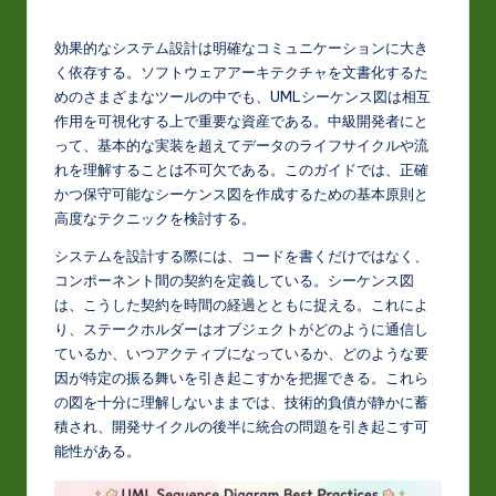
J
a
効果的なシステム設計は明確なコミュニケーションに大き
p
く依存する。ソフトウェアアーキテクチャを文書化するた
めのさまざまなツールの中でも、UMLシーケンス図は相互
a
作用を可視化する上で重要な資産である。中級開発者にと
n
って、基本的な実装を超えてデータのライフサイクルや流
れを理解することは不可欠である。このガイドでは、正確
e
かつ保守可能なシーケンス図を作成するための基本原則と
s
高度なテクニックを検討する。
e
システムを設計する際には、コードを書くだけではなく、
コンポーネント間の契約を定義している。シーケンス図
-
は、こうした契約を時間の経過とともに捉える。これによ
L
り、ステークホルダーはオブジェクトがどのように通信し
ているか、いつアクティブになっているか、どのような要
a
因が特定の振る舞いを引き起こすかを把握できる。これら
t
の図を十分に理解しないままでは、技術的負債が静かに蓄
積され、開発サイクルの後半に統合の問題を引き起こす可
e
能性がある。
s