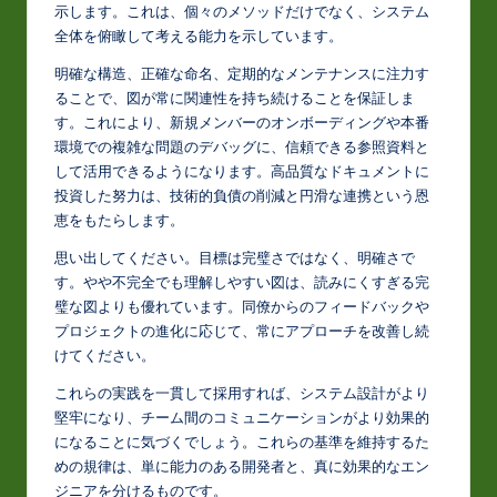
示します。これは、個々のメソッドだけでなく、システム
全体を俯瞰して考える能力を示しています。
明確な構造、正確な命名、定期的なメンテナンスに注力す
ることで、図が常に関連性を持ち続けることを保証しま
す。これにより、新規メンバーのオンボーディングや本番
環境での複雑な問題のデバッグに、信頼できる参照資料と
して活用できるようになります。高品質なドキュメントに
投資した努力は、技術的負債の削減と円滑な連携という恩
恵をもたらします。
思い出してください。目標は完璧さではなく、明確さで
す。やや不完全でも理解しやすい図は、読みにくすぎる完
璧な図よりも優れています。同僚からのフィードバックや
プロジェクトの進化に応じて、常にアプローチを改善し続
けてください。
これらの実践を一貫して採用すれば、システム設計がより
堅牢になり、チーム間のコミュニケーションがより効果的
になることに気づくでしょう。これらの基準を維持するた
めの規律は、単に能力のある開発者と、真に効果的なエン
ジニアを分けるものです。