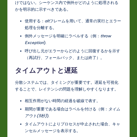
けではない。シーケンス内で例外がどのように処理される
かを明示的に示すべきである。
使用する：
alt
フレームを用いて、通常の実行とエラー
処理を分離する。
例外メッセージを明確にラベルする（例：
throw
Exception
).
呼び出し元がエラーからどのように回復するかを示す
（再試行、フォールバック、または終了）。
タイムアウトと遅延
分散システムでは、タイミングが重要です。遅延を可視化
することで、レイテンシの問題を理解しやすくなります。
相互作用がない時間の経過を破線で表す。
期間が重要である場合はラベルを付ける（例：
タイム
アウト(5秒)
).
タイムアウトによりプロセスが中止された場合、キャ
ンセルメッセージを表示する。