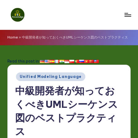
Skip
to
E
content
z
Home
»
中級開発者が知っておくべきUMLシーケンス図のベストプラクティス
K
n
Read this post in:
o
Posted
w
Unified Modeling Language
in
l
中級開発者が知ってお
e
くべきUMLシーケンス
d
図のベストプラクティ
g
e
ス