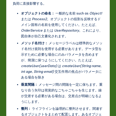
負荷に直接影響する。
オブジェクトの命名：
一般的な名前 such as
Object1
または
Process2
。オブジェクトの役割を反映するド
メイン固有の名前を使用してください。たとえば、
OrderService
または
UserRepository
。これにより、
図自体が自己文書化されます。
メソッド名付け：
メッセージラベルは標準的なメソッ
ド名付け規則を使用する必要があります。データ型を
示すために必要な場合にのみパラメータを含めます
が、簡潔に保つようにしてください。たとえば、
createUser(userData)
は
createUser(String name,
int age, String email)
交互作用の焦点がパラメータに
ある場合を除き
垂直間隔：
メッセージ間の間隔を一定に保ちます。重
なり合う矢印は視覚的なごちゃごちゃを生じます。線
が交差する必要がある場合は、交差点が明確になるよ
うにします。
整列：
ライフラインを論理的に整列させます。関連す
るオブジェクトをまとめて配置します。あるオブジェ