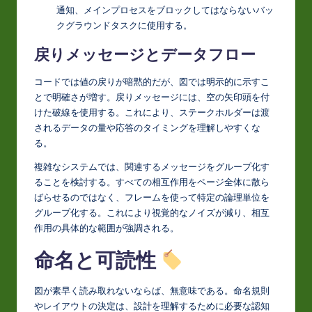
通知、メインプロセスをブロックしてはならないバッ
クグラウンドタスクに使用する。
戻りメッセージとデータフロー
コードでは値の戻りが暗黙的だが、図では明示的に示すこ
とで明確さが増す。戻りメッセージには、空の矢印頭を付
けた破線を使用する。これにより、ステークホルダーは渡
されるデータの量や応答のタイミングを理解しやすくな
る。
複雑なシステムでは、関連するメッセージをグループ化す
ることを検討する。すべての相互作用をページ全体に散ら
ばらせるのではなく、フレームを使って特定の論理単位を
グループ化する。これにより視覚的なノイズが減り、相互
作用の具体的な範囲が強調される。
命名と可読性
図が素早く読み取れないならば、無意味である。命名規則
やレイアウトの決定は、設計を理解するために必要な認知