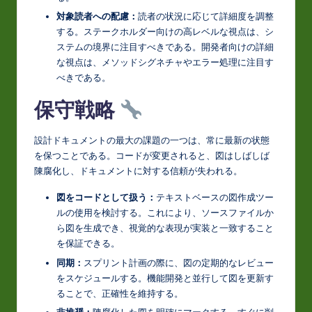
対象読者への配慮：
読者の状況に応じて詳細度を調整
する。ステークホルダー向けの高レベルな視点は、シ
ステムの境界に注目すべきである。開発者向けの詳細
な視点は、メソッドシグネチャやエラー処理に注目す
べきである。
保守戦略
設計ドキュメントの最大の課題の一つは、常に最新の状態
を保つことである。コードが変更されると、図はしばしば
陳腐化し、ドキュメントに対する信頼が失われる。
図をコードとして扱う：
テキストベースの図作成ツー
ルの使用を検討する。これにより、ソースファイルか
ら図を生成でき、視覚的な表現が実装と一致すること
を保証できる。
同期：
スプリント計画の際に、図の定期的なレビュー
をスケジュールする。機能開発と並行して図を更新す
ることで、正確性を維持する。
非推奨：
陳腐化した図を明確にマークする。すぐに削