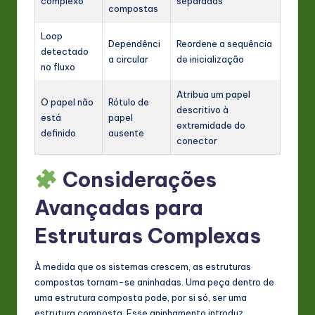
complexo
separadas
compostas
Loop
Dependênci
Reordene a sequência
detectado
a circular
de inicialização
no fluxo
Atribua um papel
O papel não
Rótulo de
descritivo à
está
papel
extremidade do
definido
ausente
conector
Considerações
Avançadas para
Estruturas Complexas
À medida que os sistemas crescem, as estruturas
compostas tornam-se aninhadas. Uma peça dentro de
uma estrutura composta pode, por si só, ser uma
estrutura composta. Esse aninhamento introduz