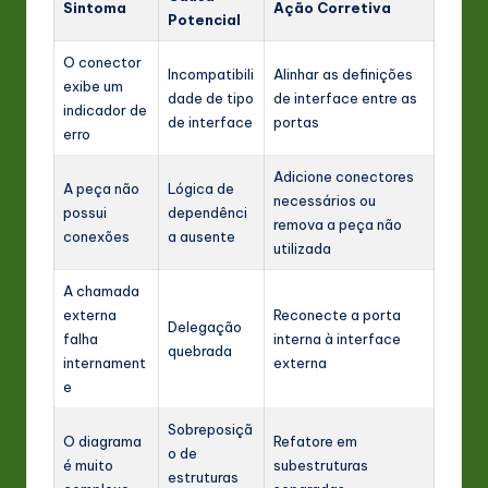
Sintoma
Ação Corretiva
Potencial
O conector
Incompatibili
Alinhar as definições
exibe um
dade de tipo
de interface entre as
indicador de
de interface
portas
erro
Adicione conectores
A peça não
Lógica de
necessários ou
possui
dependênci
remova a peça não
conexões
a ausente
utilizada
A chamada
externa
Reconecte a porta
Delegação
falha
interna à interface
quebrada
internament
externa
e
Sobreposiçã
O diagrama
Refatore em
o de
é muito
subestruturas
estruturas