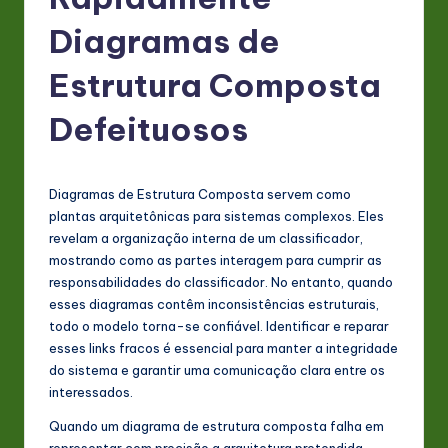
P
o
Diagramas de
rt
Estrutura Composta
u
Defeituosos
g
u
e
Diagramas de Estrutura Composta servem como
plantas arquitetônicas para sistemas complexos. Eles
s
revelam a organização interna de um classificador,
e
mostrando como as partes interagem para cumprir as
responsabilidades do classificador. No entanto, quando
-
esses diagramas contêm inconsistências estruturais,
L
todo o modelo torna-se confiável. Identificar e reparar
esses links fracos é essencial para manter a integridade
a
do sistema e garantir uma comunicação clara entre os
t
interessados.
e
Quando um diagrama de estrutura composta falha em
representar com precisão a arquitetura pretendida,