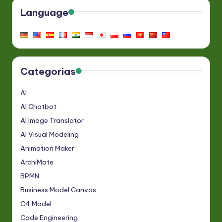
Language
Categorias
AI
AI Chatbot
AI Image Translator
AI Visual Modeling
Animation Maker
ArchiMate
BPMN
Business Model Canvas
C4 Model
Code Engineering