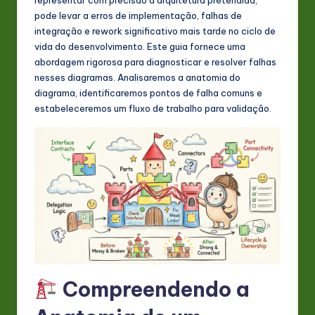
s
pode levar a erros de implementação, falhas de
t
integração e rework significativo mais tarde no ciclo de
vida do desenvolvimento. Este guia fornece uma
in
abordagem rigorosa para diagnosticar e resolver falhas
A
nesses diagramas. Analisaremos a anatomia do
diagrama, identificaremos pontos de falha comuns e
I
estabeleceremos um fluxo de trabalho para validação.
&
S
o
ft
w
a
r
Compreendendo a
e
In