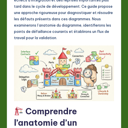
A
tard dans le cycle de développement. Ce guide propose
I
une approche rigoureuse pour diagnostiquer et résoudre
les défauts présents dans ces diagrammes. Nous
&
examinerons l’anatomie du diagramme, identifierons les
S
points de défaillance courants et établirons un flux de
travail pour la validation.
o
ft
w
a
r
e
In
n
Comprendre
o
l’anatomie d’un
v