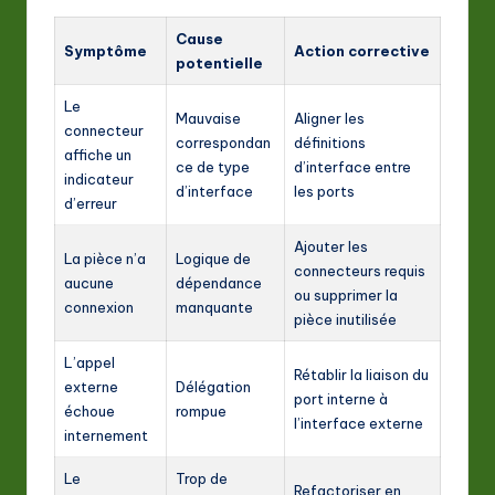
Cause
Symptôme
Action corrective
potentielle
Le
Mauvaise
Aligner les
connecteur
correspondan
définitions
affiche un
ce de type
d’interface entre
indicateur
d’interface
les ports
d’erreur
Ajouter les
La pièce n’a
Logique de
connecteurs requis
aucune
dépendance
ou supprimer la
connexion
manquante
pièce inutilisée
L’appel
Rétablir la liaison du
externe
Délégation
port interne à
échoue
rompue
l’interface externe
internement
Le
Trop de
Refactoriser en