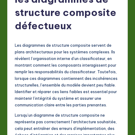
F
r
structure composite
e
défectueux
n
c
Les diagrammes de structure composite servent de
h
plans architecturaux pour les systèmes complexes. Ils
-
révèlent l’organisation interne d’un classificateur, en
montrant comment les composants interagissent pour
L
remplir les responsabilités du classificateur. Toutefois,
a
lorsque ces diagrammes contiennent des incohérences
structurelles, l’ensemble du modèle devient peu fiable.
t
Identifier et réparer ces liens faibles est essentiel pour
e
maintenir l’intégrité du système et assurer une
communication claire entre les parties prenantes.
s
Lorsqu’un diagramme de structure composite ne
t
représente pas correctement l’architecture souhaitée,
in
cela peut entraîner des erreurs d’implémentation, des
échecs d’intégration et des reprises importantes plus