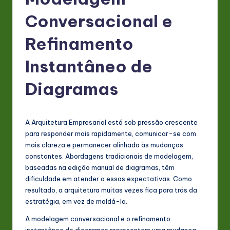
P
o
Conversacional e
rt
Refinamento
u
Instantâneo de
g
u
Diagramas
e
s
A Arquitetura Empresarial está sob pressão crescente
e
para responder mais rapidamente, comunicar-se com
mais clareza e permanecer alinhada às mudanças
-
constantes. Abordagens tradicionais de modelagem,
L
baseadas na edição manual de diagramas, têm
dificuldade em atender a essas expectativas. Como
a
resultado, a arquitetura muitas vezes fica para trás da
t
estratégia, em vez de moldá-la.
e
A modelagem conversacional e o refinamento
instantâneo de diagramas representam uma mudança