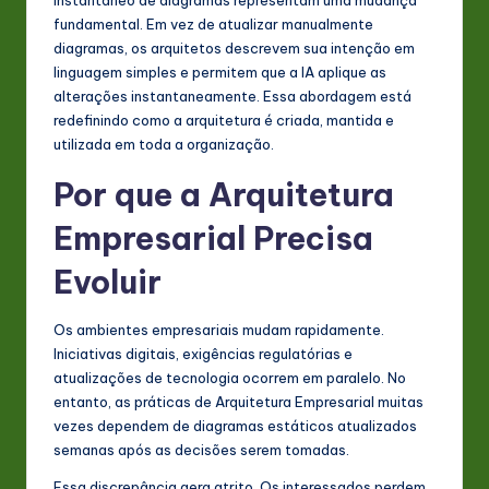
s
fundamental. Em vez de atualizar manualmente
t
diagramas, os arquitetos descrevem sua intenção em
linguagem simples e permitem que a IA aplique as
in
alterações instantaneamente. Essa abordagem está
A
redefinindo como a arquitetura é criada, mantida e
utilizada em toda a organização.
I
Por que a Arquitetura
&
S
Empresarial Precisa
o
Evoluir
ft
Os ambientes empresariais mudam rapidamente.
w
Iniciativas digitais, exigências regulatórias e
a
atualizações de tecnologia ocorrem em paralelo. No
entanto, as práticas de Arquitetura Empresarial muitas
r
vezes dependem de diagramas estáticos atualizados
e
semanas após as decisões serem tomadas.
In
Essa discrepância gera atrito. Os interessados perdem