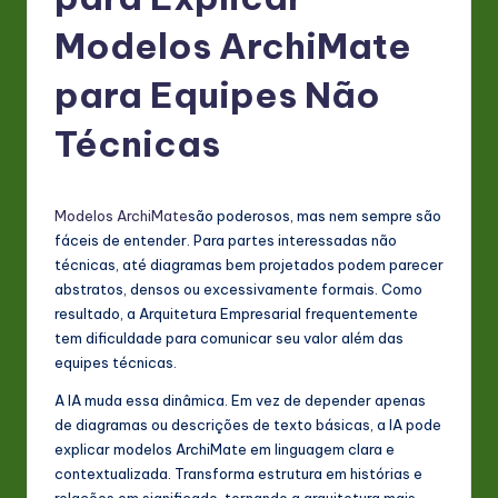
P
o
Modelos ArchiMate
rt
para Equipes Não
u
Técnicas
g
u
e
Modelos ArchiMate
são poderosos, mas nem sempre são
fáceis de entender. Para partes interessadas não
s
técnicas, até diagramas bem projetados podem parecer
e
abstratos, densos ou excessivamente formais. Como
resultado, a Arquitetura Empresarial frequentemente
-
tem dificuldade para comunicar seu valor além das
L
equipes técnicas.
a
A IA muda essa dinâmica. Em vez de depender apenas
de diagramas ou descrições de texto básicas, a IA pode
t
explicar modelos ArchiMate em linguagem clara e
e
contextualizada. Transforma estrutura em histórias e
relações em significado, tornando a arquitetura mais