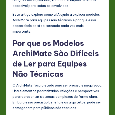
s
acessível para todos os envolvidos.
t
Este artigo explora como a IA ajuda a explicar modelos
in
ArchiMate para equipes não técnicas e por que essa
capacidade está se tornando cada vez mais
A
importante.
I
Por que os Modelos
&
ArchiMate São Difíceis
S
de Ler para Equipes
o
ft
Não Técnicas
w
O ArchiMate foi projetado para ser preciso e inequívoco.
a
Usa elementos padronizados, relações e perspectivas
r
para representar sistemas complexos de forma clara.
Embora essa precisão beneficie os arquitetos, pode ser
e
esmagadora para públicos não técnicos.
In