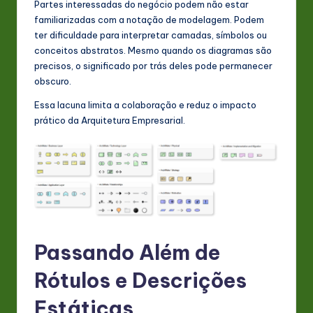
Partes interessadas do negócio podem não estar
n
familiarizadas com a notação de modelagem. Podem
ter dificuldade para interpretar camadas, símbolos ou
o
conceitos abstratos. Mesmo quando os diagramas são
v
precisos, o significado por trás deles pode permanecer
obscuro.
a
Essa lacuna limita a colaboração e reduz o impacto
ti
prático da Arquitetura Empresarial.
o
n
Passando Além de
Rótulos e Descrições
Estáticas