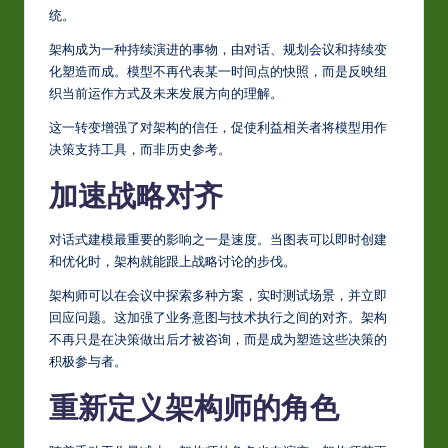
统。
w
架构成为一种持续演进的事物，由对话、规划会议和持续变
a
化塑造而成。模型不再代表某一时间点的快照，而是反映组
r
织当前运作方式及未来发展方向的理解。
e
这一转变增强了对架构的信任，促使利益相关者将模型用作
决策支持工具，而非历史参考。
In
加速战略对齐
n
o
对话式建模最重要的影响之一是速度。当图表可以即时创建
v
和优化时，架构就能跟上战略讨论的步伐。
a
架构师可以在会议中探索多种方案，实时测试场景，并立即
回应问题。这加强了业务意图与技术执行之间的对齐。架构
ti
不再只是在决策做出后才被咨询，而是成为塑造这些决策的
o
积极参与者。
n
重新定义架构师的角色