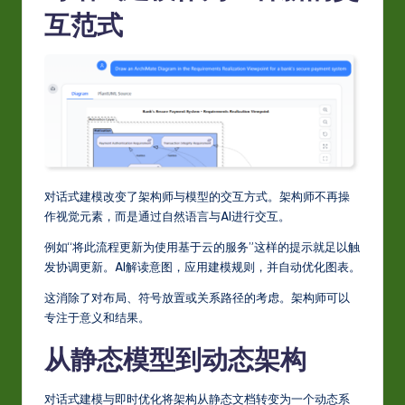
-
互范式
L
a
t
e
s
t
对话式建模改变了架构师与模型的交互方式。架构师不再操
作视觉元素，而是通过自然语言与AI进行交互。
in
例如“将此流程更新为使用基于云的服务”这样的提示就足以触
A
发协调更新。AI解读意图，应用建模规则，并自动优化图表。
I
这消除了对布局、符号放置或关系路径的考虑。架构师可以
&
专注于意义和结果。
S
从静态模型到动态架构
o
ft
对话式建模与即时优化将架构从静态文档转变为一个动态系