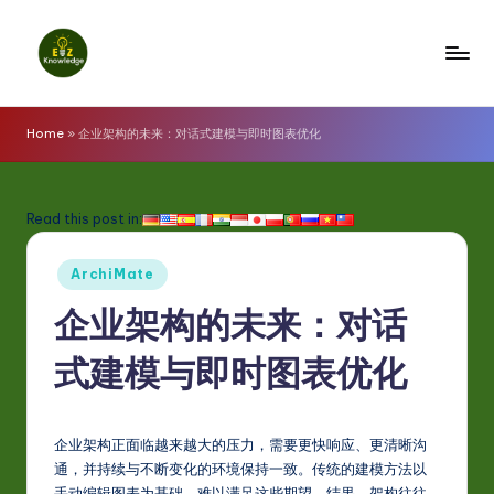
Skip
to
E
content
z
Home
»
企业架构的未来：对话式建模与即时图表优化
K
n
Read this post in:
o
Posted
w
ArchiMate
in
l
企业架构的未来：对话
e
式建模与即时图表优化
d
g
企业架构正面临越来越大的压力，需要更快响应、更清晰沟
e
通，并持续与不断变化的环境保持一致。传统的建模方法以
手动编辑图表为基础，难以满足这些期望。结果，架构往往