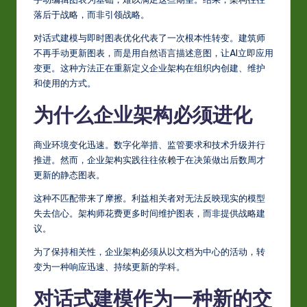
S
落后于战略，而非引领战略。
i
对话式建模与即时图表优化代表了一次根本性转变。建筑师
m
不再手动更新图表，而是用自然语言描述意图，让AI立即应用
p
变更。这种方法正在重新定义企业架构在组织内创建、维护
和使用的方式。
li
为什么企业架构必须进化
fi
e
商业环境变化迅速。数字化举措、监管要求和技术升级并行
d
推进。然而，企业架构实践往往依赖于在决策做出后数周才
更新的静态图表。
C
这种不匹配带来了摩擦。利益相关者对无法反映现实的模型
hi
失去信心。架构师花费更多时间维护图表，而非提供战略建
n
议。
e
为了保持相关性，企业架构必须从以文档为中心的活动，转
变为一种响应迅速、持续更新的学科。
s
e
对话式建模作为一种新的交