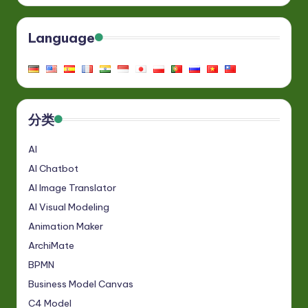
Language
分类
AI
AI Chatbot
AI Image Translator
AI Visual Modeling
Animation Maker
ArchiMate
BPMN
Business Model Canvas
C4 Model