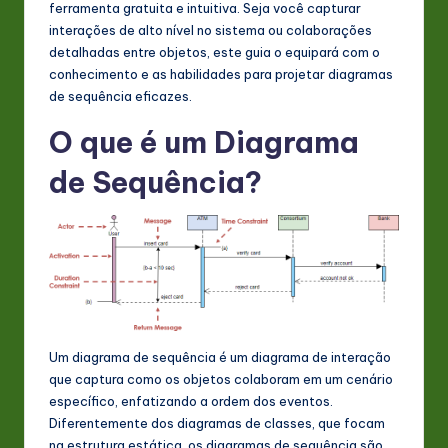
ferramenta gratuita e intuitiva. Seja você capturar
s
interações de alto nível no sistema ou colaborações
t
detalhadas entre objetos, este guia o equipará com o
conhecimento e as habilidades para projetar diagramas
in
de sequência eficazes.
A
O que é um Diagrama
I
de Sequência?
&
S
o
ft
w
a
Um diagrama de sequência é um diagrama de interação
r
que captura como os objetos colaboram em um cenário
específico, enfatizando a ordem dos eventos.
e
Diferentemente dos diagramas de classes, que focam
In
na estrutura estática, os diagramas de sequência são