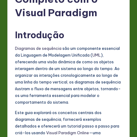
P
o
Visual Paradigm
rt
u
Introdução
g
Diagramas de sequência
são um componente essencial
u
da Linguagem de Modelagem Unificada (
UML
),
e
oferecendo uma visão dinâmica de como os objetos
interagem dentro de um sistema ao longo do tempo. Ao
s
organizar as interações cronologicamente ao longo de
e
uma linha do tempo vertical, os diagramas de sequência
ilustram o fluxo de mensagens entre objetos, tornando-
-
os uma ferramenta essencial para modelar o
L
comportamento do sistema.
a
Este guia explorará os conceitos centrais dos
diagramas de sequência, fornecerá exemplos
t
detalhados e oferecerá um tutorial passo a passo para
e
criá-los usando
Visual Paradigm Online
—uma