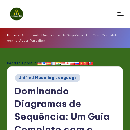
Skip
to
E
content
z
Home
»
Dominando Diagramas de Sequência: Um Guia Completo
com o Visual Paradigm
K
n
o
Read this post in:
w
Posted
Unified Modeling Language
l
in
Dominando
e
d
Diagramas de
g
Sequência: Um Guia
e
Completo com o