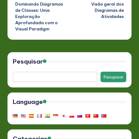
Dominando Diagramas
Visão geral dos
navigation
de Classes: Uma
Diagramas de
Exploração
Atividades
Aprofundada com o
Visual Paradigm
Pesquisar
Pesquisar
Language
Categorias