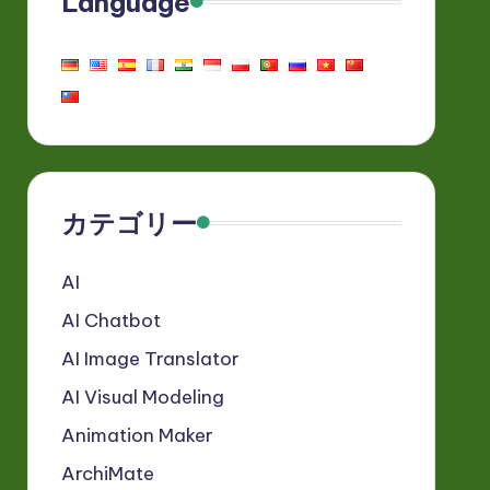
Language
カテゴリー
AI
AI Chatbot
AI Image Translator
AI Visual Modeling
Animation Maker
ArchiMate