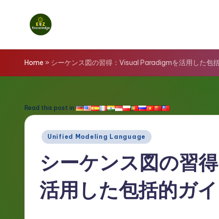
Skip
to
E
content
z
Home
»
シーケンス図の習得：Visual Paradigmを活用した
K
n
Read this post in:
o
Posted
Unified Modeling Language
w
in
シーケンス図の習得：Vi
l
活用した包括的ガイ
e
d