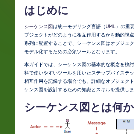
g
はじめに
e
シーケンス図
は統一モデリング言語（
UML
）の重
J
ブジェクトがどのように相互作用するかを動的視
a
系列に配置することで、シーケンス図はオブジェ
モデル化するための必須ツールとなります。
p
本ガイドでは、シーケンス図の基本的な概念を検
a
料で使いやすいツールを用いたステップバイステ
n
相互作用を記録する場合でも、詳細なオブジェク
ケンス図を設計するための知識とスキルを提供し
e
シーケンス図とは何か
s
e
-