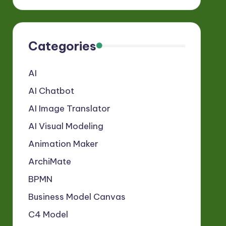
Categories
AI
AI Chatbot
AI Image Translator
AI Visual Modeling
Animation Maker
ArchiMate
BPMN
Business Model Canvas
C4 Model