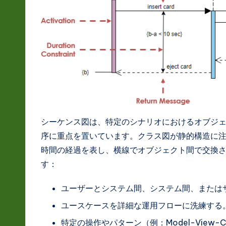
L
a
t
e
s
t
シーケンス図は、特定のシナリオにおけるオブジ
序に重点を置いています。クラス図が静的構造に
in
時間の経過を表し、横線でオブジェクト間で交換
A
す：
I
ユーザーとシステム間、システム間、または
&
ユースケースを詳細な運用フローに洗練する
特定の操作やパターン（例：Model-View-