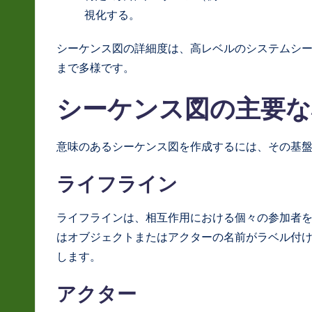
S
視化する。
o
シーケンス図の詳細度は、高レベルのシステムシ
ft
まで多様です。
w
シーケンス図の主要な
a
意味のあるシーケンス図を作成するには、その基
r
e
ライフライン
In
ライフラインは、相互作用における個々の参加者
n
はオブジェクトまたはアクターの名前がラベル付
します。
o
アクター
v