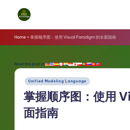
Skip
to
E
content
z
Home
»
掌握顺序图：使用 Visual Paradigm 的全面指南
K
n
Read this post in:
o
Posted
Unified Modeling Language
w
in
掌握顺序图：使用 Visu
l
面指南
e
d