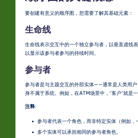
s
要创建有意义的顺序图，您需要了解其基础元素：
t
in
生命线
A
生命线表示交互中的一个独立参与者，以垂直虚线
I
以显示该参与者参与的持续时间。
&
参与者
S
参与者是与主题交互的外部实体——通常是人类用户
o
身不属于系统。例如，在ATM场景中，“客户”就是
ft
注释
:
w
参与者代表一个角色，而非特定实体（例如，
a
多个实体可以承担相同的参与者角色。