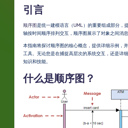
g
引言
e
顺序图
是统一建模语言（
UML
）的重要组成部分，
S
轴按时间顺序排列交互，顺序图展示了对象之间消
i
本指南将探讨顺序图的核心概念，提供详细示例，
m
工具。无论您是在捕捉高层次的系统交互，还是详
知识和技能。
p
什么是顺序图？
li
fi
e
d
C