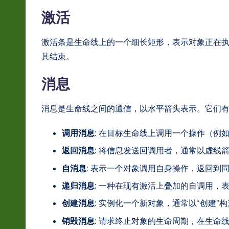
r
激活
e
激活条是生命线上的一个细长矩形，表示对象正在
In
其结束。
n
消息
o
消息是生命线之间的通信，以水平箭头表示。它们
v
调用消息
: 在目标生命线上调用一个操作（例
a
返回消息
: 将信息发送回调用者，通常以虚线
ti
自消息
: 表示一个对象调用自身操作，返回到
o
递归消息
: 一种在现有激活上叠加的自调用，
n
创建消息
: 实例化一个新对象，通常以“创建”
销毁消息
: 请求终止对象的生命周期，在生命线