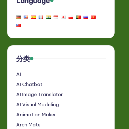
Language
分类
AI
AI Chatbot
AI Image Translator
AI Visual Modeling
Animation Maker
ArchiMate