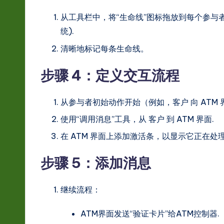
从工具栏中，将“生命线”图标拖放到每个参与
统
).
清晰地标记每条生命线。
步骤 4：定义交互流程
从参与者初始动作开始（例如，
客户
向
ATM
使用“调用消息”工具，从
客户
到
ATM 界面
.
在
ATM 界面
上添加激活条，以显示它正在处
步骤 5：添加消息
继续流程：
ATM界面
发送“验证卡片”给
ATM控制器
.