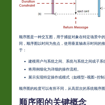
hi
n
e
s
顺序图是一种交互图，用于捕捉对象在特定场景中
同，顺序图以时间为焦点，使用垂直轴表示时间的
e
于：
-
建模用户与系统之间、系统与系统之间或子系
L
将用例细化为详细的操作流程。
a
展示实现特定操作或模式（如模型-视图-控制
t
顺序图的粒度可以有所不同，从高层次的系统顺序
e
顺序图的关键概念