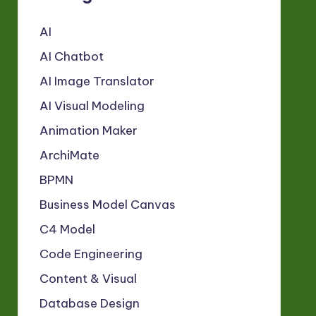
AI
AI Chatbot
AI Image Translator
AI Visual Modeling
Animation Maker
ArchiMate
BPMN
Business Model Canvas
C4 Model
Code Engineering
Content & Visual
Database Design