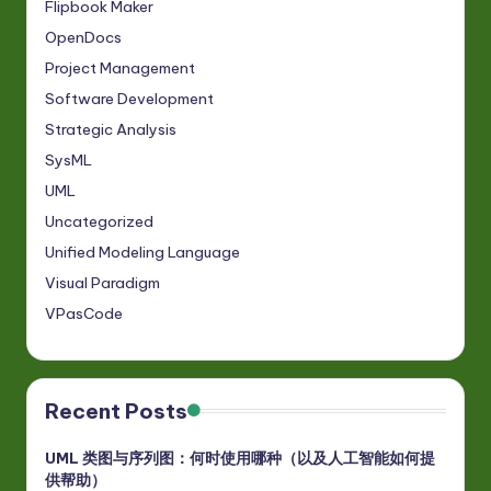
Flipbook Maker
OpenDocs
Project Management
Software Development
Strategic Analysis
SysML
UML
Uncategorized
Unified Modeling Language
Visual Paradigm
VPasCode
Recent Posts
UML 类图与序列图：何时使用哪种（以及人工智能如何提
供帮助）