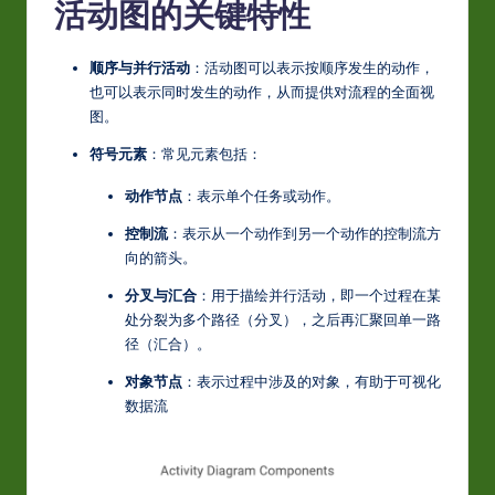
S
活动图的关键特性
i
顺序与并行活动
：活动图可以表示按顺序发生的动作，
m
也可以表示同时发生的动作，从而提供对流程的全面视
p
图。
li
符号元素
：常见元素包括：
fi
动作节点
：表示单个任务或动作。
e
控制流
：表示从一个动作到另一个动作的控制流方
d
向的箭头。
C
分叉与汇合
：用于描绘并行活动，即一个过程在某
处分裂为多个路径（分叉），之后再汇聚回单一路
hi
径（汇合）。
n
对象节点
：表示过程中涉及的对象，有助于可视化
e
数据流
s
e