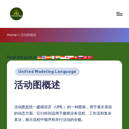
Skip
to
E
content
z
Home
»
活动图概述
K
n
Read this post in:
o
Posted
w
Unified Modeling Language
in
l
活动图概述
e
d
活动图是统一建模语言（UML）的一种图表，用于展示系统
g
的动态方面。它们特别适用于建模业务流程、工作流和复杂
e
算法，展示流程中顺序和并行活动的全貌。