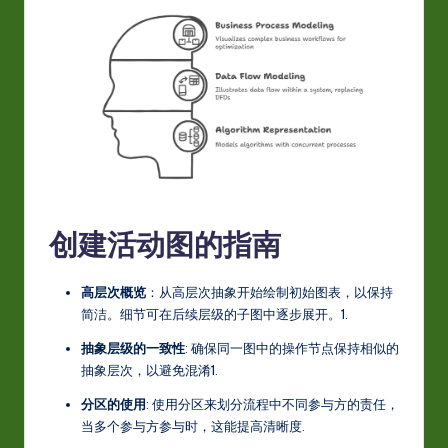
w
a
r
e
In
n
o
创建活动图的指南
v
a
高层次概览
：从高层次抽象开始绘制初始图表，以保持
简洁。细节可在后续层级的子图中逐步展开。
1
.
ti
抽象层级的一致性
: 确保同一图中的操作节点保持相似的
o
抽象层次，以避免混淆
1
.
n
分区的使用
: 使用分区来划分流程中不同参与方的责任，
当多个参与方参与时，这能提高清晰度
.