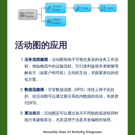
-
L
a
t
活动图的应用
e
s
业务流程建模
：活动图有助于可视化复杂的业务工作流
t
程，例如物流中的运输流程。它们使利益相关者能够理
in
解各方（如客户和司机）之间的互动，并探索潜在的优
化方案。
.
A
数据流建模
：尽管数据流图（DFD）传统上用于此目
I
的，但活动图可以通过展示系统内数据的流动，有效替
&
代DFD。
.
S
算法表示
：活动图还可以通过表示不同线程或进程同时
执行来建模算法，尤其适用于涉及并发编程的场景。
o
ft