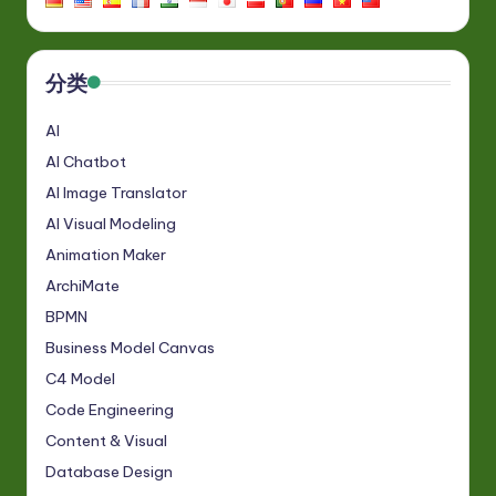
分类
AI
AI Chatbot
AI Image Translator
AI Visual Modeling
Animation Maker
ArchiMate
BPMN
Business Model Canvas
C4 Model
Code Engineering
Content & Visual
Database Design