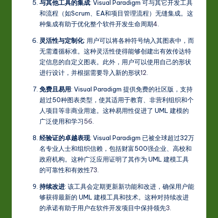
与其他工具的集成
: Visual Paradigm 可与其它开发工具
和流程（如Scrum、EA和项目管理流程）无缝集成。这
种集成有助于优化整个软件开发生命周期
4
.
灵活性与定制化
: 用户可以将各种符号纳入其图表中，而
无需遵循标准。这种灵活性使得能够创建出有效传达特
定信息的自定义图表。此外，用户可以使用自己的形状
进行设计，并根据需要导入新的形状
1
2
.
免费且易用
: Visual Paradigm 提供免费的社区版，支持
超过50种图表类型，使其适用于教育、非营利组织和个
人项目等非商业用途。这种易用性促进了 UML 建模的
广泛使用和学习
5
6
.
经验证的卓越表现
: Visual Paradigm 已被全球超过32万
名专业人士和组织信赖，包括财富500强企业、高校和
政府机构。这种广泛应用证明了其作为 UML 建模工具
的可靠性和有效性
7
3
.
持续改进
: 该工具会定期更新新功能和改进，确保用户能
够获得最新的 UML 建模工具和技术。这种对持续改进
的承诺有助于用户在软件开发项目中保持领先
3
.