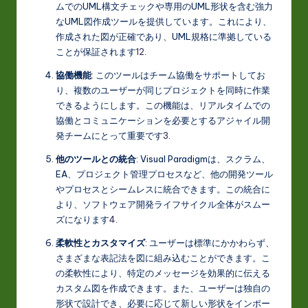
ムでのUML構文チェックや専用のUML形状を含む強力
なUML図作成ツールを提供しています。これにより、
作成された図が正確であり、UML規格に準拠している
ことが保証されます
1
2
.
協働機能
: このツールはチーム協働をサポートしてお
り、複数のユーザーが同じプロジェクトを同時に作業
できるようにします。この機能は、リアルタイムでの
協働とコミュニケーションを必要とするアジャイル開
発チームにとって重要です
3
.
他のツールとの統合
: Visual Paradigmは、スクラム、
EA、プロジェクト管理プロセスなど、他の開発ツール
やプロセスとシームレスに統合できます。この統合に
より、ソフトウェア開発ライフサイクル全体がスムー
ズになります
4
.
柔軟性とカスタマイズ
: ユーザーは標準にかかわらず、
さまざまな表記法を図に組み込むことができます。こ
の柔軟性により、特定のメッセージを効果的に伝える
カスタム図を作成できます。また、ユーザーは独自の
形状で設計でき、必要に応じて新しい形状をインポー