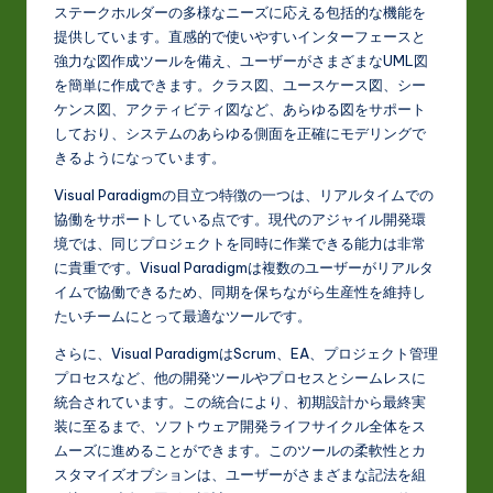
ステークホルダーの多様なニーズに応える包括的な機能を
提供しています。直感的で使いやすいインターフェースと
強力な図作成ツールを備え、ユーザーがさまざまなUML図
を簡単に作成できます。クラス図、ユースケース図、シー
ケンス図、アクティビティ図など、あらゆる図をサポート
しており、システムのあらゆる側面を正確にモデリングで
きるようになっています。
Visual Paradigmの目立つ特徴の一つは、リアルタイムでの
協働をサポートしている点です。現代のアジャイル開発環
境では、同じプロジェクトを同時に作業できる能力は非常
に貴重です。Visual Paradigmは複数のユーザーがリアルタ
イムで協働できるため、同期を保ちながら生産性を維持し
たいチームにとって最適なツールです。
さらに、Visual ParadigmはScrum、EA、プロジェクト管理
プロセスなど、他の開発ツールやプロセスとシームレスに
統合されています。この統合により、初期設計から最終実
装に至るまで、ソフトウェア開発ライフサイクル全体をス
ムーズに進めることができます。このツールの柔軟性とカ
スタマイズオプションは、ユーザーがさまざまな記法を組