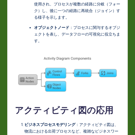
t
使用され、プロセスが複数の経路に分岐（フォー
ク）し、後に一つの経路に再統合（ジョイン）す
in
る様子を示します。
A
オブジェクトノード
：プロセスに関与するオブジ
I
ェクトを表し、データフローの可視化に役立ちま
す。
&
S
o
ft
w
a
r
アクティビティ図の応用
e
In
ビジネスプロセスモデリング
：アクティビティ図は、
物流における出荷プロセスなど、複雑なビジネスワー
n