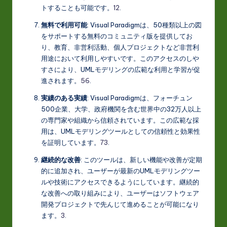
トすることも可能です。
1
2
.
無料で利用可能
: Visual Paradigmは、50種類以上の図
をサポートする無料のコミュニティ版を提供してお
り、教育、非営利活動、個人プロジェクトなど非営利
用途において利用しやすいです。このアクセスのしや
すさにより、UMLモデリングの広範な利用と学習が促
進されます。
5
6
.
実績のある実績
: Visual Paradigmは、フォーチュン
500企業、大学、政府機関を含む世界中の32万人以上
の専門家や組織から信頼されています。この広範な採
用は、UMLモデリングツールとしての信頼性と効果性
を証明しています。
7
3
.
継続的な改善
: このツールは、新しい機能や改善が定期
的に追加され、ユーザーが最新のUMLモデリングツー
ルや技術にアクセスできるようにしています。継続的
な改善への取り組みにより、ユーザーはソフトウェア
開発プロジェクトで先んじて進めることが可能になり
ます。
3
.