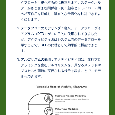
クフローを可視化するのに役立ちます。ステークホル
o
ダーがさまざまな関係者（例：顧客とドライバー）間
の相互作用を理解し、潜在的な最適化を検討できるよ
v
うにします。
.
a
データフローのモデリング
：従来、データフローダイ
ti
アグラム（DFD）がこの目的に使用されてきました
が、アクティビティ図はシステム内のデータフローを
o
示すことで、DFDの代替として効果的に機能できま
n
す。
.
アルゴリズムの表現
：アクティビティ図は、並行プロ
グラミングを含むアルゴリズムを、異なるスレッドや
プロセスが同時に実行される様子を表すことで、モデ
ル化できます。