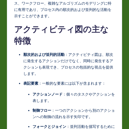
J
ス、ワークフロー、複雑なアルゴリズムのモデリングに特
a
に有用であり、プロセス内の順次的および並列的な活動を
示すことができます。
p
アクティビティ図の主な
a
n
特徴
e
順次的および並列的活動
：アクティビティ図は、順次
s
に発生するアクションだけでなく、同時に発生するア
e
クションも表現でき、プロセスの包括的な視点を提供
します。
-
表記要素
：一般的な要素には以下が含まれます：
L
a
アクションノード
：個々のタスクやアクションを
表します。
t
制御フロー
：一つのアクションから別のアクショ
e
ンへの制御の流れを示す矢印です。
s
フォークとジョイン
：並列活動を描写するために