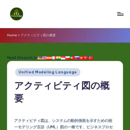
Skip
to
E
content
z
Home
»
アクティビティ図の概要
K
n
Read this post in:
o
Posted
w
Unified Modeling Language
in
l
アクティビティ図の概
e
要
d
g
e
アクティビティ図は、システムの動的側面を示すための統
一モデリング言語（UML）図の一種です。ビジネスプロセ