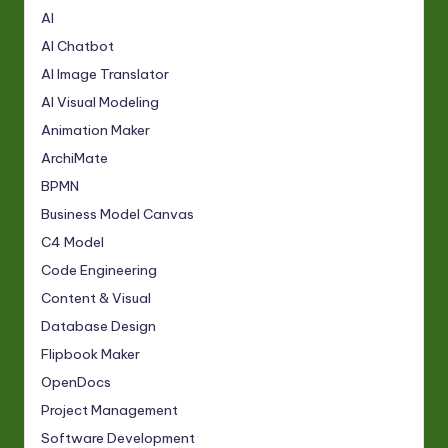
AI
AI Chatbot
AI Image Translator
AI Visual Modeling
Animation Maker
ArchiMate
BPMN
Business Model Canvas
C4 Model
Code Engineering
Content & Visual
Database Design
Flipbook Maker
OpenDocs
Project Management
Software Development