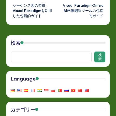
シーケンス図の習得：
Visual Paradigm Online
navigation
Visual Paradigmを活用
AI画像翻訳ツールの包括
した包括的ガイド
的ガイド
検索
検
索
Language
カテゴリー