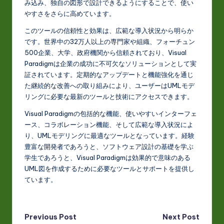
み込み、独自の図形で設計できるようにすることで、使い
やすさをさらに高めています。
このツールの信頼性と効果は、広範な導入状況から明らか
です。世界中の32万人以上の専門家や組織、フォーチュン
500企業、大学、政府機関から信頼されており、Visual
Paradigmは企業の成功に不可欠なソリューションとして実
証されています。定期的なアップデートと機能強化を通じ
た継続的な改善への取り組みにより、ユーザーはUMLモデ
リングに必要な最新のツールと技術にアクセスできます。
Visual Paradigmの包括的な機能、使いやすいインターフェ
ース、コラボレーション機能、そして広範な導入状況によ
り、UMLモデリングに最適なツールとなっています。経験
豊富な開発者であろうと、ソフトウェア設計の基礎を学ぶ
学生であろうと、Visual Paradigmは効果的で意味のある
UML図を作成するために必要なツールとサポートを提供し
ています。
Post
Previous Post
Next Post