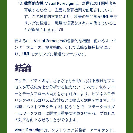
教育的支援
: Visual Paradigmは、次世代のIT開発者を
育成するために、主要な教育機関で使用されていま
す。この教育的支援により、将来の専門家がUMLモデ
リングに精通し、職場で必要なスキルを備えているこ
とが保証されます。
7
8
.
要するに、Visual Paradigmの包括的な機能、使いやすいイ
ンターフェース、協働機能、そして広範な採用状況によ
り、UMLモデリングに最適なツールです。
結論
アクティビティ図は、さまざまな分野における複雑なプロ
セスを可視化および分析する強力なツールです。制御フロ
ーとデータフローの両方を示す能力により、ビジネスモデ
リングやアルゴリズム設計などに幅広く活用できます。作
成時にベストプラクティスに従うことで、ステークホルダ
ーはワークフローに関する重要な洞察を得られ、プロセス
の効率を向上させることができます。
Visual Paradigmは、ソフトウェア開発者、アーキテクト、