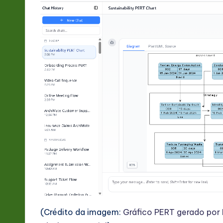
-
L
a
t
e
s
t
in
A
I
(Crédito da imagem:
Gráfico PERT gerado por 