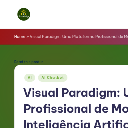
Skip
to
E
content
z
Home
»
Visual Paradigm: Uma Plataforma Profissional de M
K
n
Read this post in:
o
Posted
AI
AI Chatbot
in
w
Visual Paradigm:
l
Profissional de M
e
d
Inteligência Artif