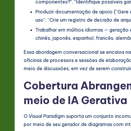
componentes?”, “Identifique possíveis g
v
Produzir documentação de apoio (“Gere 
a
uso”, “Crie um registro de decisão de arqu
ti
Trabalhar em múltios idiomas — geração 
chinês, japonês, espanhol, francês, alemã
o
Essa abordagem conversacional se encaixa natu
n
oficinas de processos e sessões de elaboraçã
meio de discussões, em vez de serem construí
Cobertura Abrangen
meio de IA Gerativa
O Visual Paradigm suporta um conjunto inco
por meio de seu gerador de diagramas com intel