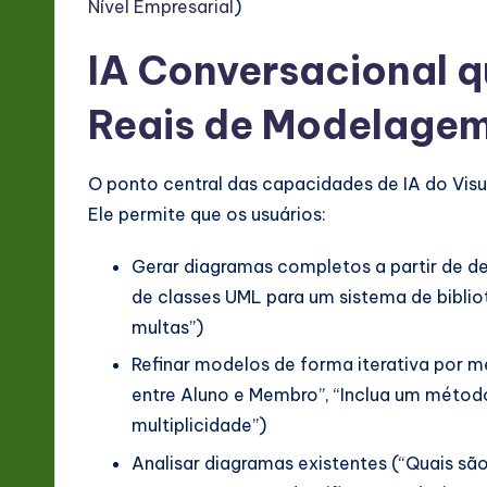
&
Nível Empresarial
)
S
IA Conversacional q
o
Reais de Modelage
ft
O ponto central das capacidades de IA do Visu
w
Ele permite que os usuários:
a
Gerar diagramas completos a partir de d
r
de classes UML para um sistema de bibli
e
multas”)
Refinar modelos de forma iterativa por m
In
entre Aluno e Membro”, “Inclua um métod
n
multiplicidade”)
o
Analisar diagramas existentes (“Quais sã