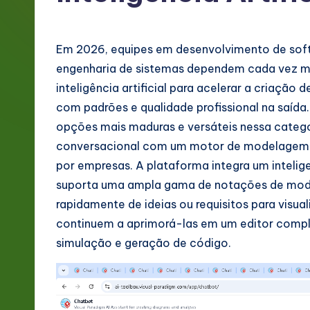
g
e
Em 2026, equipes em desenvolvimento de softw
P
engenharia de sistemas dependem cada vez m
inteligência artificial para acelerar a criaçã
o
com padrões e qualidade profissional na saíd
rt
opções mais maduras e versáteis nessa categori
conversacional com um motor de modelagem 
u
por empresas. A plataforma integra um intelig
g
suporta uma ampla gama de notações de mode
rapidamente de ideias ou requisitos para visua
u
continuem a aprimorá-las em um editor comp
e
simulação e geração de código.
s
e