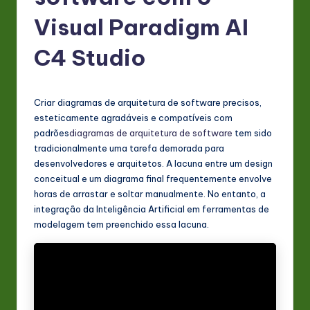
P
Visual Paradigm AI
o
rt
C4 Studio
u
g
Criar diagramas de arquitetura de software precisos,
u
esteticamente agradáveis e compatíveis com
padrões
diagramas de arquitetura de software
tem sido
e
tradicionalmente uma tarefa demorada para
s
desenvolvedores e arquitetos. A lacuna entre um design
conceitual e um diagrama final frequentemente envolve
e
horas de arrastar e soltar manualmente. No entanto, a
-
integração da Inteligência Artificial em ferramentas de
modelagem tem preenchido essa lacuna.
L
a
t
e