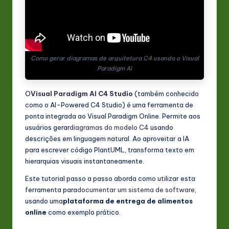
s
t
in
A
Como gerar diagramas de arquitetura C4 usando o Visual
Paradigm AI
I
&
O
Visual Paradigm AI C4 Studio
(também conhecido
como o AI-Powered C4 Studio) é uma ferramenta de
S
ponta integrada ao Visual Paradigm Online. Permite aos
o
usuários gerar
diagramas do modelo C4
usando
descrições em linguagem natural. Ao aproveitar a IA
ft
para escrever código PlantUML, transforma texto em
w
hierarquias visuais instantaneamente.
a
Este tutorial passo a passo aborda como utilizar esta
ferramenta para
documentar um sistema de software
,
r
usando uma
plataforma de entrega de alimentos
e
online
como exemplo prático.
In