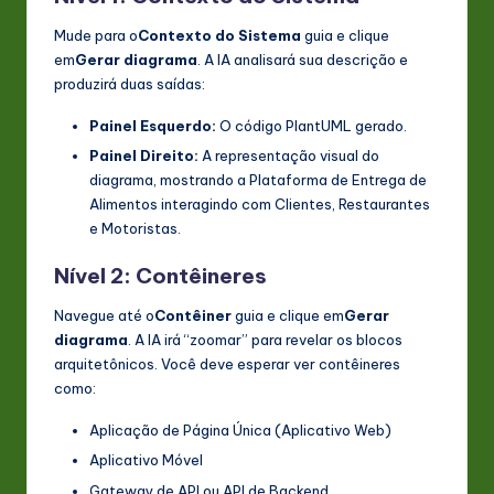
Mude para o
Contexto do Sistema
guia e clique
em
Gerar diagrama
. A IA analisará sua descrição e
produzirá duas saídas:
Painel Esquerdo:
O código PlantUML gerado.
Painel Direito:
A representação visual do
diagrama, mostrando a Plataforma de Entrega de
Alimentos interagindo com Clientes, Restaurantes
e Motoristas.
Nível 2: Contêineres
Navegue até o
Contêiner
guia e clique em
Gerar
diagrama
. A IA irá “zoomar” para revelar os blocos
arquitetônicos. Você deve esperar ver contêineres
como:
Aplicação de Página Única (Aplicativo Web)
Aplicativo Móvel
Gateway de API ou API de Backend