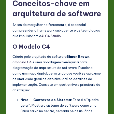
Conceitos-chave em
n
arquitetura de software
o
v
Antes de mergulhar na ferramenta, é essencial
compreender o framework subjacente e as tecnologias
a
que impulsionam o
AI C4 Studio
.
ti
O Modelo C4
o
n
Criado pelo arquiteto de software
Simon Brown
,
o
modelo C4
é uma abordagem hierárquica para
diagramação de arquitetura de software. Funciona
como um mapa digital, permitindo que você se aproxime
de uma visão geral de alto nível até os detalhes da
implementação. Consiste em quatro níveis principais de
abstração:
Nível 1: Contexto do Sistema:
Este é o “quadro
geral”. Mostra o sistema de software como uma
única caixa no centro, cercada pelos usuários