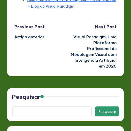
– Blog do Visual Paradigm
Post
Previous Post
Next Post
Artigo anterior
Visual Paradigm: Uma
navigation
Plataforma
Profissional de
Modelagem Visual com
Inteligência Artificial
em 2026
Pesquisar
Pesquisar