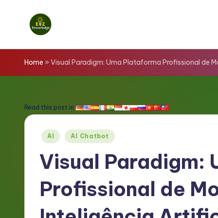
Skip
to
E
content
z
Home
»
Visual Paradigm: Uma Plataforma Profissional de M
K
n
Read this post in:
o
Posted
AI
AI Chatbot
w
in
Visual Paradigm:
l
Profissional de M
e
d
Inteligência Artif