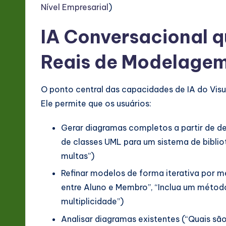
&
Nível Empresarial
)
S
IA Conversacional q
o
Reais de Modelage
ft
w
O ponto central das capacidades de IA do Visu
Ele permite que os usuários:
a
Gerar diagramas completos a partir de d
r
de classes UML para um sistema de bibli
e
multas”)
In
Refinar modelos de forma iterativa por m
entre Aluno e Membro”, “Inclua um métod
n
multiplicidade”)
o
Analisar diagramas existentes (“Quais sã