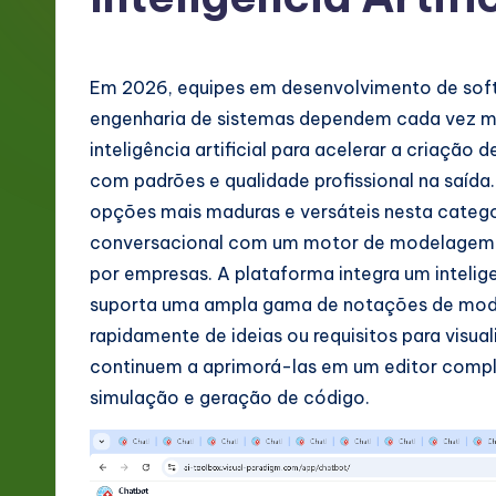
g
e
Em 2026, equipes em desenvolvimento de softw
P
engenharia de sistemas dependem cada vez m
inteligência artificial para acelerar a criaçã
o
com padrões e qualidade profissional na saíd
rt
opções mais maduras e versáteis nesta categori
conversacional com um motor de modelagem 
u
por empresas. A plataforma integra um intelig
g
suporta uma ampla gama de notações de mode
rapidamente de ideias ou requisitos para visua
u
continuem a aprimorá-las em um editor comp
e
simulação e geração de código.
s
e