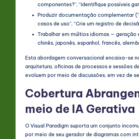
componentes?”, “Identifique possíveis g
v
Produzir documentação complementar (“
a
casos de uso”, “Crie um registro de decisã
ti
Trabalhar em múltios idiomas — geração 
chinês, japonês, espanhol, francês, alemã
o
n
Esta abordagem conversacional encaixa-se nat
arquitetura, oficinas de processos e sessões d
evoluem por meio de discussões, em vez de s
Cobertura Abrangen
meio de IA Gerativa
O Visual Paradigm suporta um conjunto inco
por meio de seu gerador de diagramas com intel