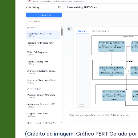
-
L
a
t
e
s
t
in
A
I
(Crédito da imagem:
Gráfico PERT Gerado por 