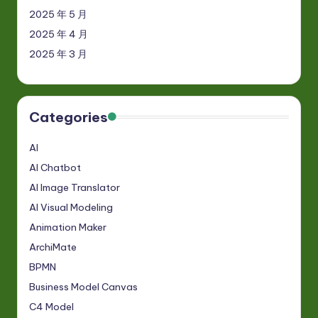
2025 年 5 月
2025 年 4 月
2025 年 3 月
Categories
AI
AI Chatbot
AI Image Translator
AI Visual Modeling
Animation Maker
ArchiMate
BPMN
Business Model Canvas
C4 Model