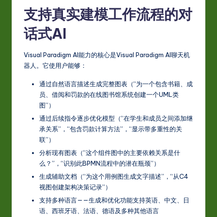
-
支持真实建模工作流程的对
L
话式AI
a
t
Visual Paradigm AI能力的核心是Visual Paradigm AI聊天机
器人。它使用户能够：
e
通过自然语言描述生成完整图表（“为一个包含书籍、成
s
员、借阅和罚款的在线图书馆系统创建一个UML类
t
图”）
in
通过后续指令逐步优化模型（“在学生和成员之间添加继
承关系”，“包含罚款计算方法”，“显示带多重性的关
A
联”）
I
分析现有图表（“这个组件图中的主要依赖关系是什
么？”，“识别此BPMN流程中的潜在瓶颈”）
&
生成辅助文档（“为这个用例图生成文字描述”，“从C4
S
视图创建架构决策记录”）
o
支持多种语言——生成和优化功能支持英语、中文、日
语、西班牙语、法语、德语及多种其他语言
ft