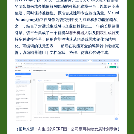
S
的团队越来越多地依赖AI驱动的可视化建模平台，以加速图表
i
创建，同时保持准确性、标准合规性和专业输出质量。Visual
m
Paradigm已确立自身作为该类别中更为成熟和多功能的选项
之一，结合了对话式生成AI与企业信赖超过二十年的长期建模
p
引擎。该平台集成了一个智能
AI聊天机器人
以及
图表生成器
支
li
持多种建模符号，使用户能够快速从想法或需求转化为结构
化、可编辑的视觉图表——然后在功能齐全的编辑器中继续完
fi
善，该编辑器适用于文档编写、协作、仿真和代码生成。
e
d
C
hi
n
e
s
e
（图片来源：
AI生成的PERT图：公司级可持续发展计划示例
)