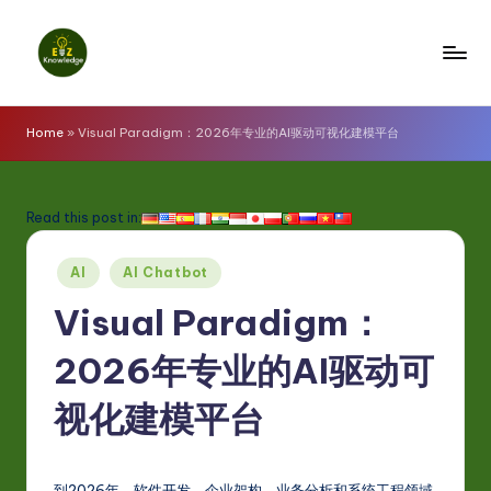
Skip
to
E
content
z
Home
»
Visual Paradigm：2026年专业的AI驱动可视化建模平台
K
n
Read this post in:
o
Posted
w
AI
AI Chatbot
in
l
Visual Paradigm：
e
2026年专业的AI驱动可
d
视化建模平台
g
e
到2026年，软件开发、企业架构、业务分析和系统工程领域