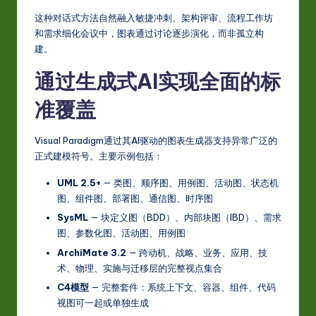
w
这种对话式方法自然融入敏捷冲刺、架构评审、流程工作坊
和需求细化会议中，图表通过讨论逐步演化，而非孤立构
a
建。
r
通过生成式AI实现全面的标
e
准覆盖
In
n
Visual Paradigm通过其AI驱动的图表生成器支持异常广泛的
o
正式建模符号。主要示例包括：
v
UML 2.5+
— 类图、顺序图、用例图、活动图、状态机
图、组件图、部署图、通信图、时序图
a
SysML
— 块定义图（BDD）、内部块图（IBD）、需求
ti
图、参数化图、活动图、用例图
o
ArchiMate 3.2
— 跨动机、战略、业务、应用、技
术、物理、实施与迁移层的完整视点集合
n
C4模型
— 完整套件：系统上下文、容器、组件、代码
视图可一起或单独生成