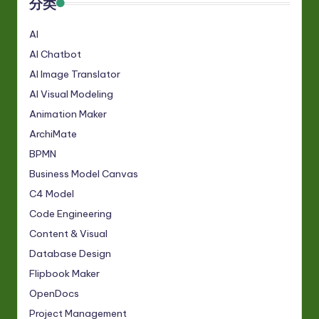
分类
AI
AI Chatbot
AI Image Translator
AI Visual Modeling
Animation Maker
ArchiMate
BPMN
Business Model Canvas
C4 Model
Code Engineering
Content & Visual
Database Design
Flipbook Maker
OpenDocs
Project Management