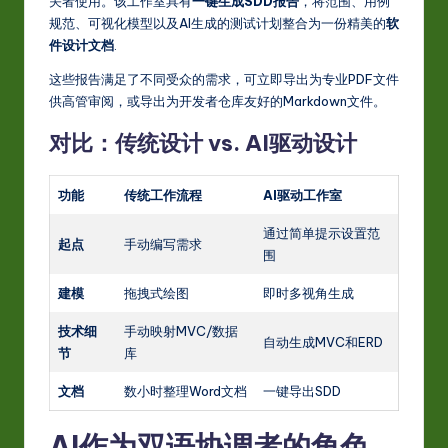
关者使用。该工作室具有
一键生成SDD报告
，将范围、用例
规范、可视化模型以及AI生成的测试计划整合为一份精美的
软
件设计文档
.
这些报告满足了不同受众的需求，可立即导出为专业PDF文件
供高管审阅，或导出为开发者仓库友好的Markdown文件。
对比：传统设计 vs. AI驱动设计
功能
传统工作流程
AI驱动工作室
通过简单提示设置范
起点
手动编写需求
围
建模
拖拽式绘图
即时多视角生成
技术细
手动映射MVC/数据
自动生成MVC和ERD
节
库
文档
数小时整理Word文档
一键导出SDD
AI作为双语协调者的角色