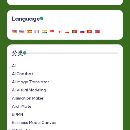
Language
分类
AI
AI Chatbot
AI Image Translator
AI Visual Modeling
Animation Maker
ArchiMate
BPMN
Business Model Canvas