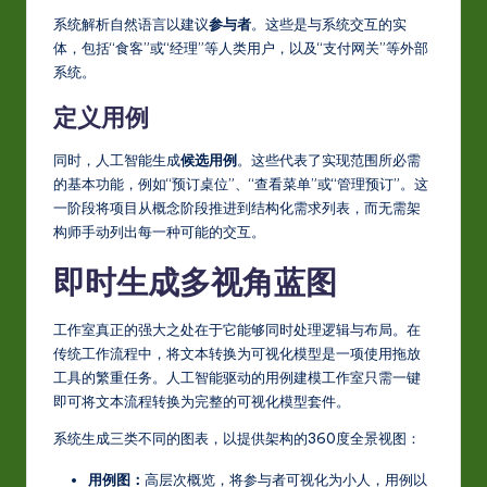
系统解析自然语言以建议
参与者
。这些是与系统交互的实
w
体，包括“食客”或“经理”等人类用户，以及“支付网关”等外部
a
系统。
r
定义用例
e
同时，人工智能生成
候选用例
。这些代表了实现范围所必需
In
的基本功能，例如“预订桌位”、“查看菜单”或“管理预订”。这
n
一阶段将项目从概念阶段推进到结构化需求列表，而无需架
构师手动列出每一种可能的交互。
o
即时生成多视角蓝图
v
a
工作室真正的强大之处在于它能够同时处理逻辑与布局。在
ti
传统工作流程中，将文本转换为可视化模型是一项使用拖放
工具的繁重任务。人工智能驱动的用例建模工作室只需一键
o
即可将文本流程转换为完整的可视化模型套件。
n
系统生成三类不同的图表，以提供架构的360度全景视图：
用例图：
高层次概览，将参与者可视化为小人，用例以