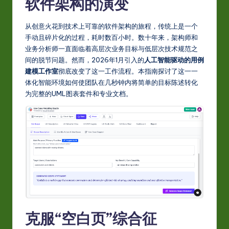
S
软件架构的演变
i
从创意火花到技术上可靠的软件架构的旅程，传统上是一个
m
手动且碎片化的过程，耗时数百小时。数十年来，架构师和
p
业务分析师一直面临着高层次业务目标与低层次技术规范之
间的脱节问题。然而，2026年1月引入的
人工智能驱动的用例
li
建模工作室
彻底改变了这一工作流程。本指南探讨了这一一
fi
体化智能环境如何使团队在几秒钟内将简单的目标陈述转化
为完整的UML图表套件和专业文档。
e
d
C
hi
n
e
s
克服“空白页”综合征
e