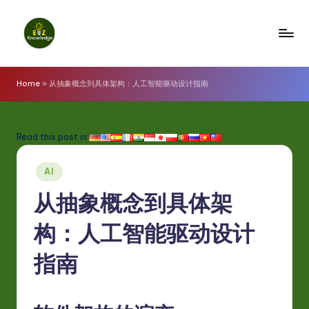
Skip
to
E
content
z
Home
»
从抽象概念到具体架构：人工智能驱动设计指南
K
n
Read this post in:
o
Posted
w
AI
in
l
从抽象概念到具体架
e
构：人工智能驱动设计
d
指南
g
e