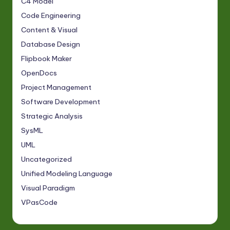
C4 Model
Code Engineering
Content & Visual
Database Design
Flipbook Maker
OpenDocs
Project Management
Software Development
Strategic Analysis
SysML
UML
Uncategorized
Unified Modeling Language
Visual Paradigm
VPasCode