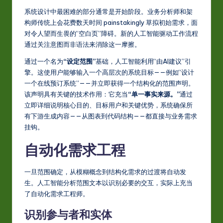
-
系统设计中最困难的部分通常是开始阶段。业务分析师和架
L
构师传统上会花费数天时间 painstakingly 草拟初始需求，面
对令人望而生畏的“空白页”障碍。新的人工智能驱动工作流程
a
通过关注意图而非语法来消除这一摩擦。
t
通过一个名为
“设定范围”
基础，人工智能利用“由AI建议”引
e
擎。这使用户能够输入一个高层次的系统目标——例如“设计
一个在线预订系统”——并立即获得一个结构化的范围声明。
s
该声明具有关键的技术作用：它充当
“单一事实来源。”
通过
t
立即详细说明核心目的、目标用户和关键优势，系统确保所
有下游生成内容——从图表到代码结构——都直接与业务需求
in
挂钩。
A
自动化需求工程
I
&
一旦范围确定，从模糊概念到结构化需求的过渡将自动发
生。人工智能分析范围文本以识别必要的交互，实际上充当
S
了自动化需求工程师。
o
识别参与者和实体
ft