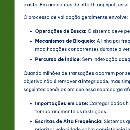
&
exista. Em ambientes de alto throughput, essa 
S
O processo de validação geralmente envolve:
o
Operações de Busca:
O sistema deve pes
ft
Mecanismos de Bloqueio:
A linha pai fr
w
modificações concorrentes durante a ver
Percurso de Índice:
Sem indexação adequa
a
Quando milhões de transações ocorrem por se
r
objetivo não é remover a integridade, mas simp
e
seguintes cenários em que essa sobrecarga a
In
Importações em Lote:
Carregar dados hi
n
temporariamente as restrições.
Escritas de Alta Frequência:
Sistemas q
o
priorizar velocidade sobre consistência i