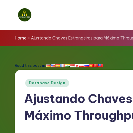
Skip
to
E
content
z
Home
»
Ajustando Chaves Estrangeiras para Máximo Thro
K
n
Read this post in:
o
Posted
Database Design
w
in
Ajustando Chaves 
l
Máximo Throughp
e
d