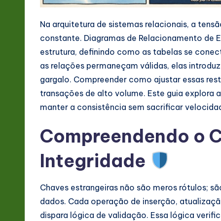
-
Na arquitetura de sistemas relacionais, a ten
L
constante. Diagramas de Relacionamento de E
estrutura, definindo como as tabelas se cone
a
as relações permaneçam válidas, elas introdu
t
gargalo. Compreender como ajustar essas rest
transações de alto volume. Este guia explora 
e
manter a consistência sem sacrificar velocida
s
Compreendendo o C
t
Integridade
in
A
Chaves estrangeiras não são meros rótulos; s
I
dados. Cada operação de inserção, atualizaçã
dispara lógica de validação. Essa lógica verifi