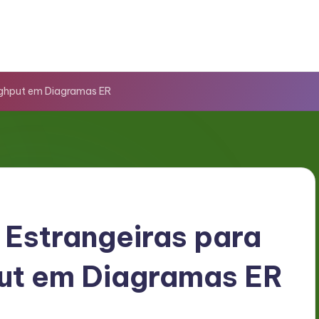
ughput em Diagramas ER
Estrangeiras para
ut em Diagramas ER