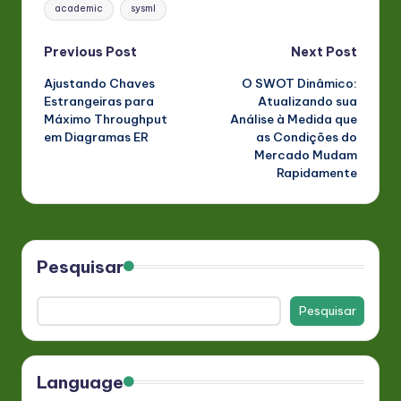
Tags:
academic
sysml
Post
Previous Post
Next Post
Ajustando Chaves
O SWOT Dinâmico:
navigation
Estrangeiras para
Atualizando sua
Máximo Throughput
Análise à Medida que
em Diagramas ER
as Condições do
Mercado Mudam
Rapidamente
Pesquisar
Pesquisar
Language