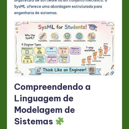
s
SysML oferece uma abordagem estruturada para
t
engenharia de sistemas.
in
A
I
&
S
o
ft
Compreendendo a
w
Linguagem de
a
Modelagem de
r
e
Sistemas
In