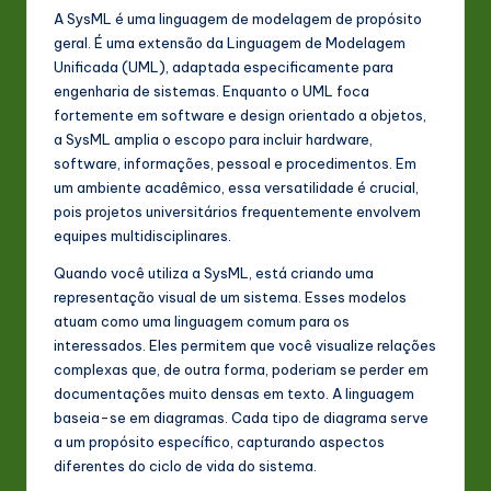
A SysML é uma linguagem de modelagem de propósito
n
geral. É uma extensão da Linguagem de Modelagem
o
Unificada (UML), adaptada especificamente para
engenharia de sistemas. Enquanto o UML foca
v
fortemente em software e design orientado a objetos,
a
a SysML amplia o escopo para incluir hardware,
software, informações, pessoal e procedimentos. Em
ti
um ambiente acadêmico, essa versatilidade é crucial,
o
pois projetos universitários frequentemente envolvem
equipes multidisciplinares.
n
Quando você utiliza a SysML, está criando uma
representação visual de um sistema. Esses modelos
atuam como uma linguagem comum para os
interessados. Eles permitem que você visualize relações
complexas que, de outra forma, poderiam se perder em
documentações muito densas em texto. A linguagem
baseia-se em diagramas. Cada tipo de diagrama serve
a um propósito específico, capturando aspectos
diferentes do ciclo de vida do sistema.