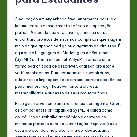
P
o
rt
A educação em engenharia frequentemente pontua a
lacuna entre o conhecimento teórico e a aplicação
u
prática. À medida que você avança em seu curso,
g
encontrará projetos de sistemas complexos que exigem
mais do que apenas código ou diagramas de circuitos. É
u
aqui que a Linguagem de Modelagem de Sistemas
e
(SysML) se torna essencial. A SysML fornece uma
forma padronizada de descrever, analisar, projetar e
s
verificar sistemas. Para estudantes universitários,
e
adotar essa linguagem cedo em sua carreira acadêmica
pode melhorar significativamente a clareza,
-
rastreabilidade e sucesso de seus projetos finais.
L
Este guia serve como uma referência abrangente. Cobre
a
os componentes principais da SysML, explica como
aplicá-los ao trabalho acadêmico e destaca as
t
melhores práticas para documentação. Seja você que
e
está projetando uma plataforma de robótica, uma
arquitetura de software ou um conjunto mecânico, a