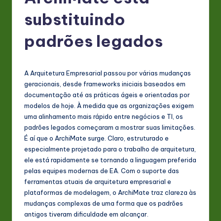
P
substituindo
o
rt
padrões legados
u
g
A Arquitetura Empresarial passou por várias mudanças
u
geracionais, desde frameworks iniciais baseados em
documentação até as práticas ágeis e orientadas por
e
modelos de hoje. À medida que as organizações exigem
s
uma alinhamento mais rápido entre negócios e TI, os
padrões legados começaram a mostrar suas limitações.
e
É aí que o ArchiMate surge. Claro, estruturado e
-
especialmente projetado para o trabalho de arquitetura,
ele está rapidamente se tornando a linguagem preferida
L
pelas equipes modernas de EA. Com o suporte das
a
ferramentas atuais de arquitetura empresarial e
plataformas de modelagem, o ArchiMate traz clareza às
t
mudanças complexas de uma forma que os padrões
e
antigos tiveram dificuldade em alcançar.