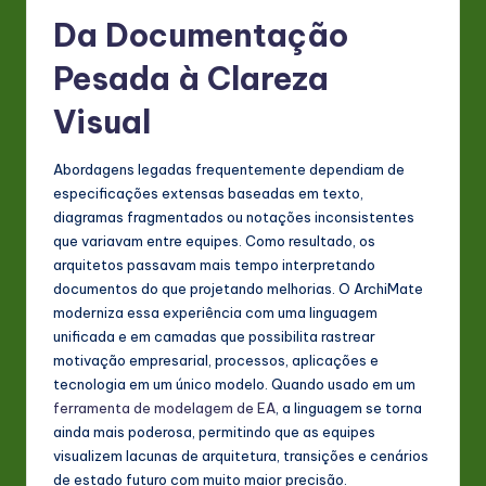
s
Da Documentação
t
Pesada à Clareza
in
Visual
A
I
Abordagens legadas frequentemente dependiam de
&
especificações extensas baseadas em texto,
diagramas fragmentados ou notações inconsistentes
S
que variavam entre equipes. Como resultado, os
o
arquitetos passavam mais tempo interpretando
documentos do que projetando melhorias. O ArchiMate
ft
moderniza essa experiência com uma linguagem
w
unificada e em camadas que possibilita rastrear
motivação empresarial, processos, aplicações e
a
tecnologia em um único modelo. Quando usado em um
r
ferramenta de modelagem de EA
, a linguagem se torna
ainda mais poderosa, permitindo que as equipes
e
visualizem lacunas de arquitetura, transições e cenários
In
de estado futuro com muito maior precisão.