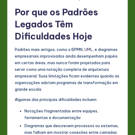
n
Por que os Padrões
o
Legados Têm
v
Dificuldades Hoje
a
ti
Padrões mais antigos, como o BPMN,
UML
, e diagramas
empresariais improvisados ainda desempenham papéis
o
em certas áreas, mas nunca foram projetados para
n
servir como uma notação completa de arquitetura
empresarial. Suas limitações ficam evidentes quando as
organizações adotam programas de transformação em
grande escala.
Algumas das principais dificuldades incluem:
Notações fragmentadas entre equipes,
ferramentas e documentação
Diagramas que descrevem processos ou sistemas,
mas falham em mostrar conexões entre camadas