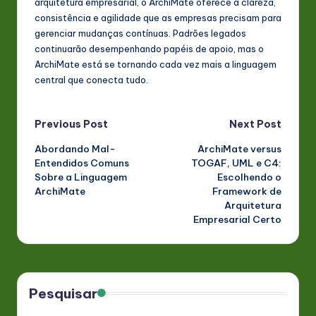
arquitetura empresarial, o ArchiMate oferece a clareza,
consistência e agilidade que as empresas precisam para
gerenciar mudanças contínuas. Padrões legados
continuarão desempenhando papéis de apoio, mas o
ArchiMate está se tornando cada vez mais a linguagem
central que conecta tudo.
Post
Previous Post
Next Post
Abordando Mal-
ArchiMate versus
navigation
Entendidos Comuns
TOGAF, UML e C4:
Sobre a Linguagem
Escolhendo o
ArchiMate
Framework de
Arquitetura
Empresarial Certo
Pesquisar