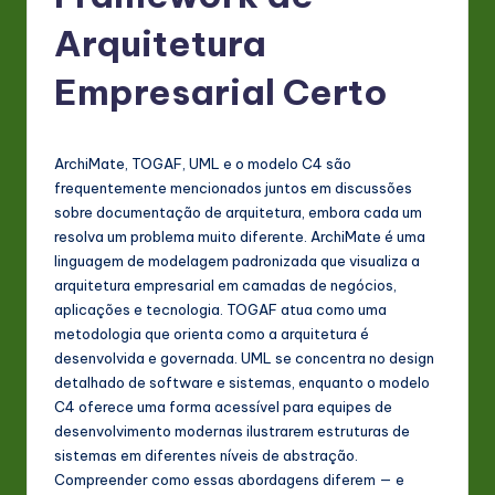
P
Arquitetura
o
rt
Empresarial Certo
u
g
ArchiMate, TOGAF, UML e o modelo C4 são
u
frequentemente mencionados juntos em discussões
sobre documentação de arquitetura, embora cada um
e
resolva um problema muito diferente. ArchiMate é uma
s
linguagem de modelagem padronizada que visualiza a
arquitetura empresarial em camadas de negócios,
e
aplicações e tecnologia. TOGAF atua como uma
-
metodologia que orienta como a arquitetura é
desenvolvida e governada. UML se concentra no design
L
detalhado de software e sistemas, enquanto o modelo
a
C4 oferece uma forma acessível para equipes de
desenvolvimento modernas ilustrarem estruturas de
t
sistemas em diferentes níveis de abstração.
e
Compreender como essas abordagens diferem — e