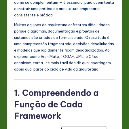
como se complementam — é essencial para quem tenta
s
construir uma prática de arquitetura empresarial
t
consistente e prática.
in
Muitas equipes de arquitetura enfrentam dificuldades
porque diagramas, documentação e projetos de
A
sistemas são criados de forma isolada. O resultado é
I
uma compreensão fragmentada, decisões desalinhadas
e modelos que rapidamente ficam desatualizados. Ao
&
explorar como
ArchiMate
,
TOGAF
,
UML
, e
C4
se
S
encaixam, torna-se mais fácil decidir qual abordagem
apoia qual parte do ciclo de vida da arquitetura.
o
ft
w
1. Compreendendo a
a
Função de Cada
r
Framework
e
In