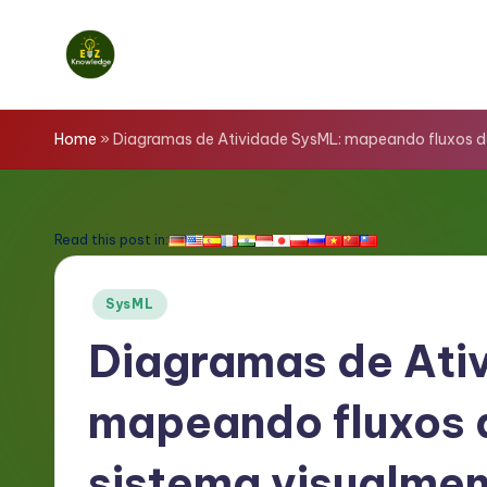
Skip
to
E
content
z
Home
»
Diagramas de Atividade SysML: mapeando fluxos de
K
n
Read this post in:
o
Posted
SysML
w
in
Diagramas de Ati
l
mapeando fluxos 
e
d
sistema visualme