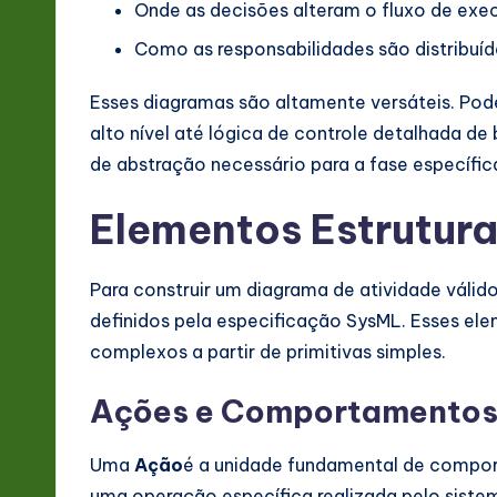
Onde as decisões alteram o fluxo de ex
v
Como as responsabilidades são distribuí
a
Esses diagramas são altamente versáteis. Po
ti
alto nível até lógica de controle detalhada de 
o
de abstração necessário para a fase específic
n
Elementos Estrutura
Para construir um diagrama de atividade válid
definidos pela especificação SysML. Esses e
complexos a partir de primitivas simples.
Ações e Comportamento
Uma
Ação
é a unidade fundamental de compor
uma operação específica realizada pelo siste