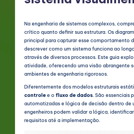
g
e
Na engenharia de sistemas complexos, compr
P
crítico quanto definir sua estrutura. Os dia
principal para capturar esse comportamento d
o
descrever como um sistema funciona ao longo
rt
através de diversos processos. Este guia expl
atividade, oferecendo uma visão abrangente 
u
ambientes de engenharia rigorosos.
g
Diferentemente dos modelos estruturais estát
u
controle
e o
fluxo de dados
. São essenciais 
automatizadas e lógica de decisão dentro de 
e
engenheiros podem validar a lógica, identificar
s
requisitos até a implementação.
e