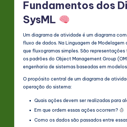
&
Fundamentos dos Di
S
SysML
o
Um diagrama de atividade é um diagrama comp
ft
fluxo de dados. Na Linguagem de Modelagem d
w
que fluxogramas simples. São representaçõe
os padrões do Object Management Group (OMG
a
engenharia de sistemas baseadas em modelos (
r
O propósito central de um diagrama de ativida
e
operação do sistema:
In
Quais ações devem ser realizadas para a
n
Em que ordem essas ações ocorrem?
o
Como os dados são passados entre essa