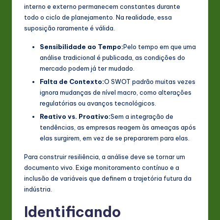
interno e externo permanecem constantes durante
n
todo o ciclo de planejamento. Na realidade, essa
o
suposição raramente é válida.
v
Sensibilidade ao Tempo:
Pelo tempo em que uma
análise tradicional é publicada, as condições do
a
mercado podem já ter mudado.
ti
Falta de Contexto:
O SWOT padrão muitas vezes
ignora mudanças de nível macro, como alterações
o
regulatórias ou avanços tecnológicos.
n
Reativo vs. Proativo:
Sem a integração de
tendências, as empresas reagem às ameaças após
elas surgirem, em vez de se prepararem para elas.
Para construir resiliência, a análise deve se tornar um
documento vivo. Exige monitoramento contínuo e a
inclusão de variáveis que definem a trajetória futura da
indústria.
Identificando