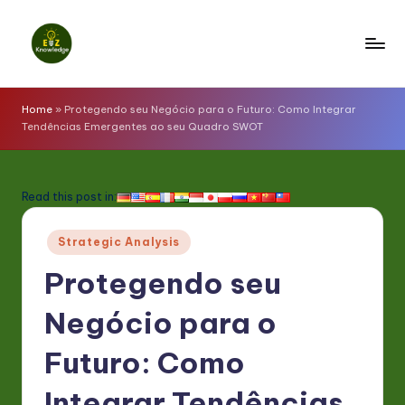
Skip
to
E
content
z
Home
»
Protegendo seu Negócio para o Futuro: Como Integrar
Tendências Emergentes ao seu Quadro SWOT
K
n
o
Read this post in:
w
Posted
Strategic Analysis
l
in
Protegendo seu
e
d
Negócio para o
g
Futuro: Como
e
Integrar Tendências