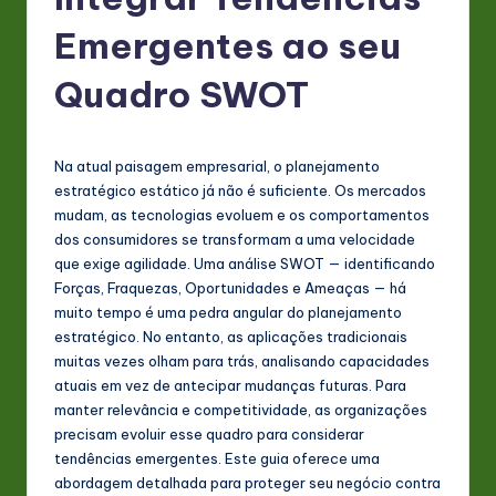
P
o
Emergentes ao seu
rt
Quadro SWOT
u
g
Na atual paisagem empresarial, o planejamento
u
estratégico estático já não é suficiente. Os mercados
e
mudam, as tecnologias evoluem e os comportamentos
dos consumidores se transformam a uma velocidade
s
que exige agilidade. Uma análise SWOT — identificando
e
Forças, Fraquezas, Oportunidades e Ameaças — há
muito tempo é uma pedra angular do planejamento
-
estratégico. No entanto, as aplicações tradicionais
L
muitas vezes olham para trás, analisando capacidades
atuais em vez de antecipar mudanças futuras. Para
a
manter relevância e competitividade, as organizações
t
precisam evoluir esse quadro para considerar
tendências emergentes. Este guia oferece uma
e
abordagem detalhada para proteger seu negócio contra