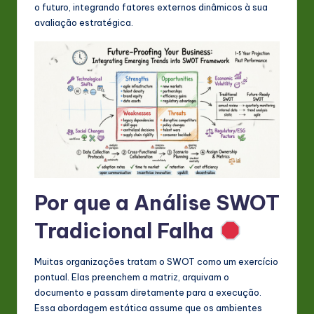
s
o futuro, integrando fatores externos dinâmicos à sua
avaliação estratégica.
t
in
A
I
&
S
o
ft
Por que a Análise SWOT
w
Tradicional Falha
a
r
Muitas organizações tratam o SWOT como um exercício
pontual. Elas preenchem a matriz, arquivam o
e
documento e passam diretamente para a execução.
In
Essa abordagem estática assume que os ambientes