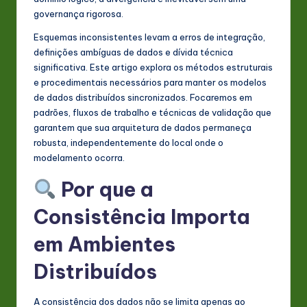
s
governança rigorosa.
t
Esquemas inconsistentes levam a erros de integração,
in
definições ambíguas de dados e dívida técnica
significativa. Este artigo explora os métodos estruturais
A
e procedimentais necessários para manter os modelos
I
de dados distribuídos sincronizados. Focaremos em
padrões, fluxos de trabalho e técnicas de validação que
&
garantem que sua arquitetura de dados permaneça
S
robusta, independentemente do local onde o
modelamento ocorra.
o
Por que a
ft
Consistência Importa
w
a
em Ambientes
r
Distribuídos
e
In
A consistência dos dados não se limita apenas ao