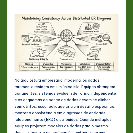
P
o
rt
u
g
u
e
s
e
Na arquitetura empresarial moderna, os dados
raramente residem em um único silo. Equipes abrangem
-
continentes, sistemas evoluem de forma independente
L
e os esquemas de banco de dados devem se alinhar
sem atritos. Essa realidade cria um desafio específico:
a
manter a consistência em diagramas de entidade-
t
relacionamento (ERD) distribuídos. Quando múltiplas
equipes projetam modelos de dados para o mesmo
e
domínio lógico, a divergência é inevitável sem uma