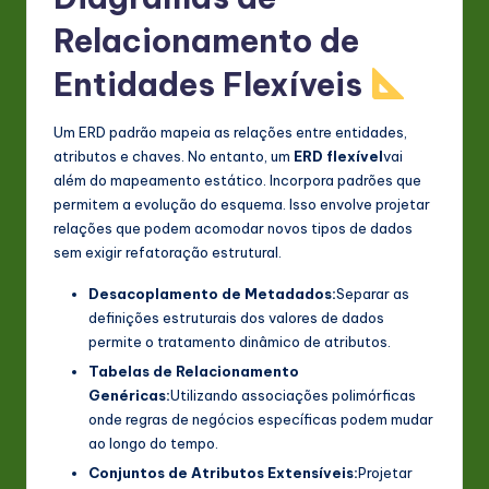
n
Relacionamento de
o
Entidades Flexíveis
v
Um ERD padrão mapeia as relações entre entidades,
a
atributos e chaves. No entanto, um
ERD flexível
vai
ti
além do mapeamento estático. Incorpora padrões que
permitem a evolução do esquema. Isso envolve projetar
o
relações que podem acomodar novos tipos de dados
n
sem exigir refatoração estrutural.
Desacoplamento de Metadados:
Separar as
definições estruturais dos valores de dados
permite o tratamento dinâmico de atributos.
Tabelas de Relacionamento
Genéricas:
Utilizando associações polimórficas
onde regras de negócios específicas podem mudar
ao longo do tempo.
Conjuntos de Atributos Extensíveis:
Projetar