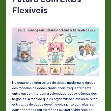
P
o
Flexíveis
rt
u
g
u
e
s
e
-
L
No cenário da arquitetura de dados moderna, a rigidez
dos modelos de dados tradicionais frequentemente
a
entra em conflito com a velocidade das exigências dos
t
negócios. À medida que as organizações crescem, suas
estruturas de dados devem evoluir junto com elas, sem
e
causar paradas catastróficas ou uma dívida técnica