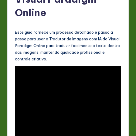
P
o
Online
rt
u
Este guia fornece um processo detalhado e passo a
g
passo para usar o Tradutor de Imagens com IA do Visual
Paradigm Online para traduzir facilmente o texto dentro
u
das imagens, mantendo qualidade profissional e
e
controle criativo.
s
e
-
L
a
t
e