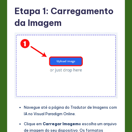
n
Etapa 1: Carregamento
o
da Imagem
v
a
ti
o
n
Navegue até a página do Tradutor de Imagens com
IA no Visual Paradigm Online.
Clique em
Carregar Imagem
e escolha um arquivo
de imagem do seu dispositivo. Os formatos